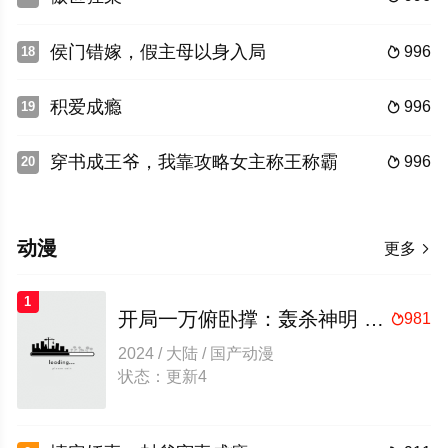
侯门错嫁，假主母以身入局
996
18

积爱成瘾
996
19

穿书成王爷，我靠攻略女主称王称霸
996
20

动漫
更多

1
开局一万俯卧撑：轰杀神明 动态漫画
981

2024 / 大陆 / 国产动漫
状态：更新4