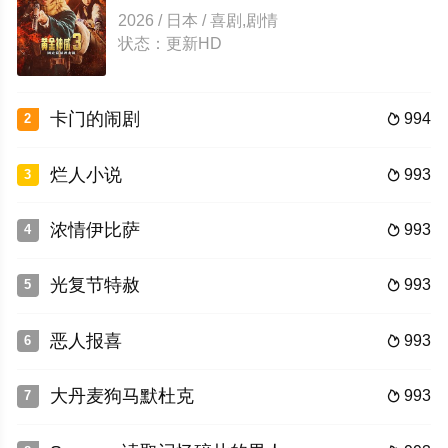
2026 / 日本 / 喜剧,剧情
状态：更新HD
卡门的闹剧
994
2

烂人小说
993
3

浓情伊比萨
993
4

光复节特赦
993
5

恶人报喜
993
6

大丹麦狗马默杜克
993
7
