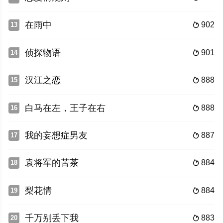
在雨中
902
13

侦探物语
901
14

汉江之恋
888
15

白马在左，王子在右
888
16

我的妄想症男友
887
17

袁将军的苦茶
884
18

梨花情
884
19

千万别丢下我
883
20
