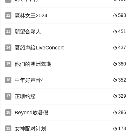
森林女王2024
593
12

願望合夥人
451
13

夏韶声諳LiveConcert
437
14

他们的澳洲驾期
380
15

中年好声音4
352
16

芷珊约您
329
17

Beyond放暑假
286
18

女神配对计划
178
19
