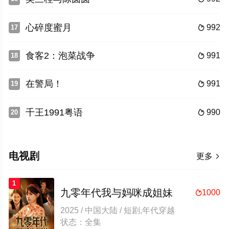
心碎度蜜月
992
17

食客2：泡菜战争
991
18

在警局！
991
19

千王1991粤语
990
20

电视剧
更多

1
九零年代我与妈咪成姐妹
1000

2025 / 中国大陆 / 短剧,年代穿越
状态：全集