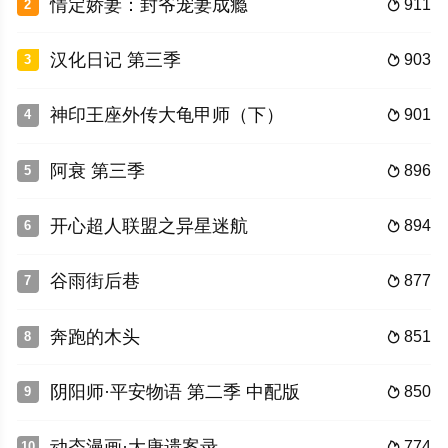
情定娇妻：封爷宠妻成瘾
911
2

汉化日记 第三季
903
3

神印王座外传大龟甲师（下）
901
4

阿衰 第三季
896
5

开心超人联盟之异星迷航
894
6

谷雨街后巷
877
7

奔跑的木头
851
8

阴阳师·平安物语 第二季 中配版
850
9

动态漫画·大唐遗案录
774
10
