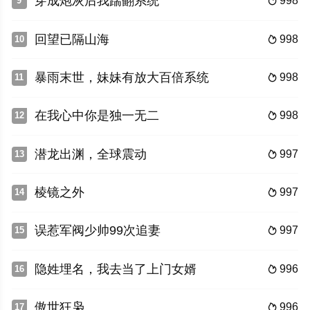
穿成炮灰后我踹翻系统
998
9

回望已隔山海
998
10

暴雨末世，妹妹有放大百倍系统
998
11

在我心中你是独一无二
998
12

潜龙出渊，全球震动
997
13

棱镜之外
997
14

误惹军阀少帅99次追妻
997
15

隐姓埋名，我去当了上门女婿
996
16

傲世狂枭
996
17
