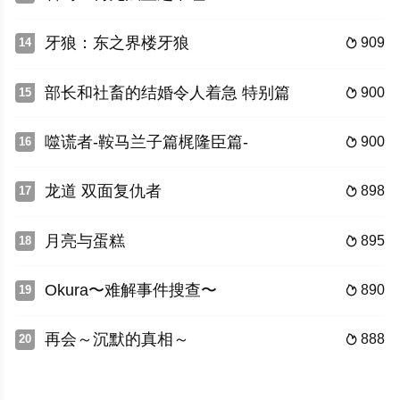
牙狼：东之界楼牙狼
909
14

部长和社畜的结婚令人着急 特别篇
900
15

噬谎者-鞍马兰子篇梶隆臣篇-
900
16

龙道 双面复仇者
898
17

月亮与蛋糕
895
18

Okura〜难解事件搜查〜
890
19

再会～沉默的真相～
888
20
