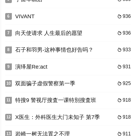
VIVANT
936
6

向天使请求 人生最后的愿望
936
7

石子和羽男-这种事情也好告吗？
933
8

演绎屋Re:act
931
9

双面骗子虚假警察第一季
925
10

特搜9 警视厅搜査一课特別搜査班
918
11

X医生：外科医生大门未知子 第7季
918
12

岩崎一树无法置之不理
911
13
