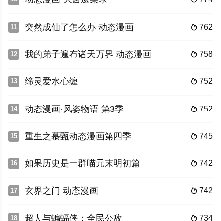
突然成仙了怎么办 动态漫画
762
11

我的弟子遍布诸天万界 动态漫画
758
12

缔灵爱水心缠
752
13

动态漫画·风姿物语 第3季
752
14

重生之慕甄动态漫画第四季
745
15

如果历史是一群喵元末明初篇
742
16

玄界之门 动态漫画
742
17

超人与蝙蝠侠：全民公敌
734
18
