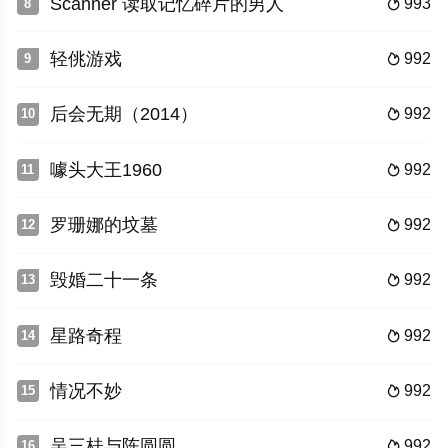
Scanner 读取记忆碎片的男人
993
8

轻佻游戏
992
9

后会无期（2014）
992
10

噱头大王1960
992
11

罗珊娜的坟墓
992
12

毁婚二十一条
992
13

星路奇程
992
14

情况不妙
992
15

吴三桂与陈圆圆
992
16
