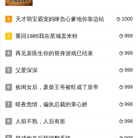
天才萌宝霸宠妈咪负心爹地你靠边站
1000
2

重回1985我在星城卖米粉
999
3

再见裴医生你的替身游戏已结束
999
4

父爱深深
999
5

捡闺女后，废柴王爷被旺成了皇帝
999
6

暗夜危情，偏执总裁的掌心娇
998
7

人前不熟，人后有崽
998
8
