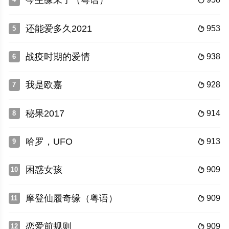
今生缘未了（粤语）

还能爱多久2021
953
5

战疫时期的爱情
938
6

我是欧嘉
928
7

秘果2017
914
8

哈罗，UFO
913
9

困惑女孩
909
10

摩登仙履奇缘（粤语）
909
11

恋爱前规则
909
12
