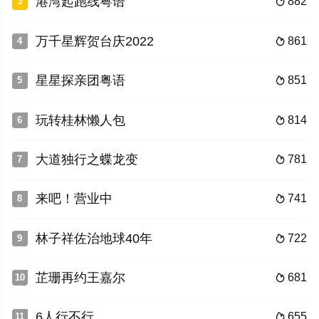
港湾起跑线粤语
882
3

万千星辉贺台庆2022
861
4

星星探亲团粤语
851
5

玩转桂林懒人包
814
6

大道独行之蝶龙变
781
7

来吧！营业中
741
8

林子祥佐治地球40年
722
9

芷珊再约王嘉尔
681
10

6人行不行
655
11
