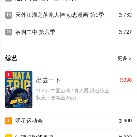
天外江湖之落跑大神 动态漫画 第1季
732
19

茶啊二中 第六季
727
20

综艺
更多

1
出去一下
998

2025 / 中国台湾 / 真人秀,港台综艺
状态：更新至26期
明星运动会
900
2
