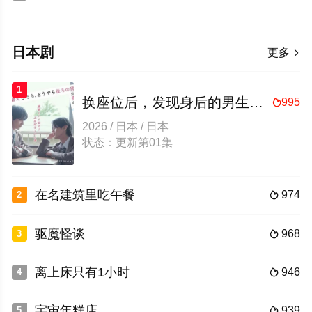
日本剧
更多

1
换座位后，发现身后的男生好像喜欢我
995

2026 / 日本 / 日本
状态：更新第01集
在名建筑里吃午餐
974
2

驱魔怪谈
968
3

离上床只有1小时
946
4

宇宙年糕店
939
5
