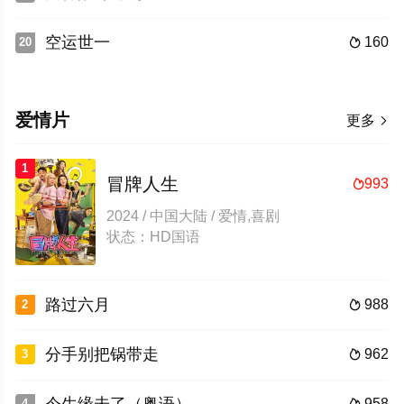
空运世一
160
20

爱情片
更多

1
冒牌人生
993

2024 / 中国大陆 / 爱情,喜剧
状态：HD国语
路过六月
988
2

分手别把锅带走
962
3

958
4