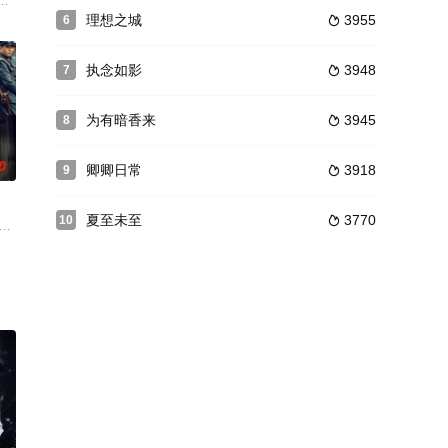
唐诗咏饰）和葛
刚开始，白素贞以为许仙是江湖骗子，于是和他进行
代文学史的论文命题不被叶教授所认可。为了让叶教授成为自己的研究生导师，
与方程在追捕灭门案凶手时，因赵海洋年轻气盛致使夏辉意外牺牲。十六年后
理想之城
3955
6

执念如影
3948
7

为有暗香来
3945
8

0
卿卿日常
3918
9

夏至未至
3770
10

一对。通
在堂妹口中得知王硕是一个不学无术、仗势欺人的纨
鹂（蒋林静 饰）、次女黄琳（舒畅 饰）嫁给了黄智清（张元 饰），黄当时也
李中之的次子李逸因帮共产党赵子岳招来军阀耿十八的围剿，李家家道中落。李逸