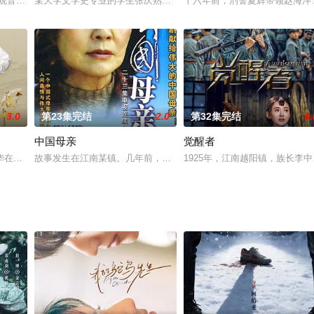
国光（陈锦鸿饰）一心照顾家庭，两人的交集越来越少。国光两个妹妹葛宝怡（
受观音点化，来到人间修行，遇见了在临安城行医的大夫许仙（于朦胧 饰）。
某大学文学史专业的学生张庆熟读古典名著，但他用现代观念剖析古
十六年前，刑警夏辉带领赵海洋
3.0
第23集完结
2.0
第32集完结
9.
中国母亲
觉醒者
案，有浪漫的金童玉女，有被家人反对仍坚持真爱永恒的情侣，也有恶男恶女天生
华在母亲和弟弟的陪同下回到家乡婺州，准备和婺州长史家的公子王硕成婚，却
故事发生在江南某镇。几年前，母亲王娟（归亚蕾 饰）带着大女儿黄
1925年，江南越阳镇，族长