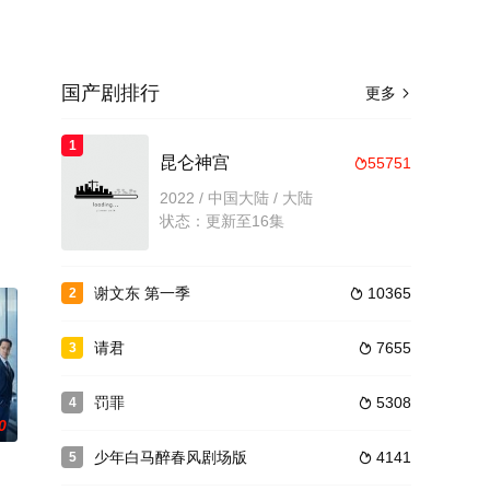
国产剧排行
更多

1
昆仑神宫
55751

2022 / 中国大陆 / 大陆
状态：更新至16集
谢文东 第一季
10365
2

请君
7655
3

罚罪
5308
4

0
少年白马醉春风剧场版
4141
5
