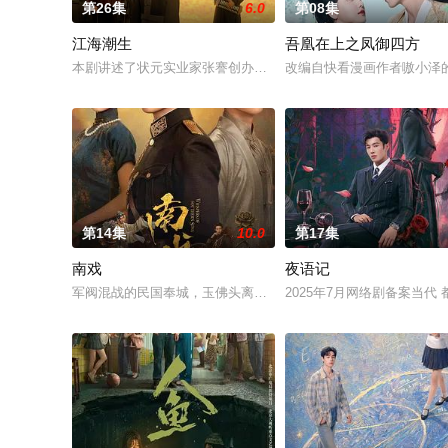
第26集
6.0
第08集
江海潮生
吾凰在上之凤御四方
本剧讲述了状元实业家张謇创办大生企业，实业报国的故事。甲
改编自快看漫画作者嗷小泽
第14集
10.0
第17集
南戏
夜语记
军阀混战的民国奉城，玉佛头离奇失窃，戏班主横尸戏台，将冷
2025年7月网络剧备案当代