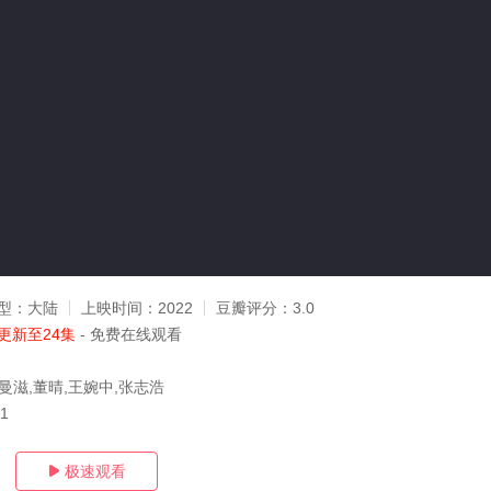
型：
大陆
上映时间：
2022
豆瓣评分：
3.0
更新至24集
- 免费在线观看
曼滋,董晴,王婉中,张志浩
31
极速观看
