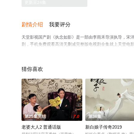
更新至24集
剧情介绍
我要评分
天堂影视国产剧《执念如影》是一部由李雨禾导演执导，宋洋,
剧，手机免费观看高清无删减完整版电视剧全集就上天堂电
猜你喜欢
第25集完结
7.0
第36集
老婆大人2 普通话版
新白娘子传奇2019