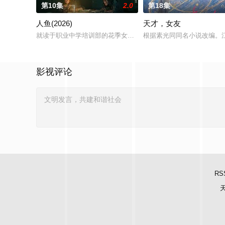
第10集
2.0
第18集
人鱼(2026)
天才，女友
就读于职业中学培训部的花季女生苏琳（黄杨钿甜 饰），虽自小
根据素光同同名小说改编。
影视评论
RS