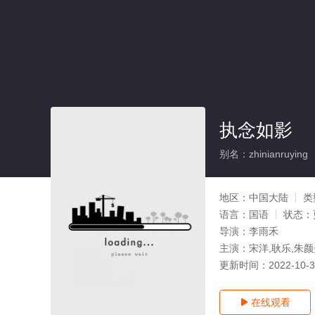
执念如影
别名：zhinianruying
地区：
中国大陆
类
语言：
国语
状态：
导演：
李雨禾
主演：
宋洋,耿乐,朱颜
更新时间：
2022-10-
在线观看
