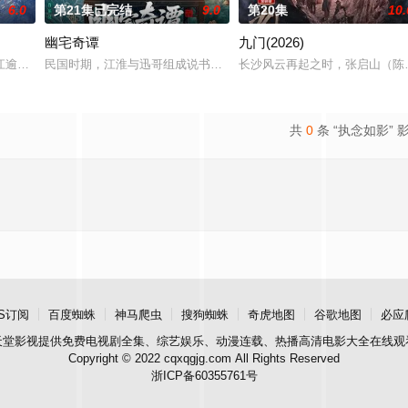
6.0
第21集已完结
9.0
第20集
10.
幽宅奇谭
九门(2026)
被父母忽视，在艰苦环境中长大，但她始终刻苦学习，憧憬未来。为此，苏琳苦
江逾白长大以后，林知夏忽然对他说：“江逾白，我喜欢你，哲学和生物学意义
民国时期，江淮与迅哥组成说书班子，偶遇“白天人住屋，晚上鬼占房
长沙风云再起之时，张启山（陈伟
共
0
条 “执念如影” 
S订阅
百度蜘蛛
神马爬虫
搜狗蜘蛛
奇虎地图
谷歌地图
必应
天堂影视
提供免费电视剧全集、综艺娱乐、动漫连载、热播高清电影大全在线观
Copyright © 2022 cqxqgjg.com All Rights Reserved
浙ICP备60355761号