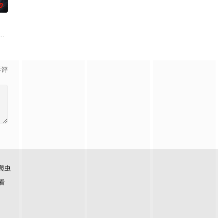
0
练口语并争取
上的喜欢。”那个夜晚，他脸颊微热，还听见自己加
”的阴阳宅，江淮被掳走配“阴婚”。他与女探长穆英搭档，侦破阎王娶亲、五鬼
霆 饰）与吴老狗（曾舜晞 饰）强强联手，携手霍仙姑（陈瑶 饰）与九门诸人
影评
爬虫
看