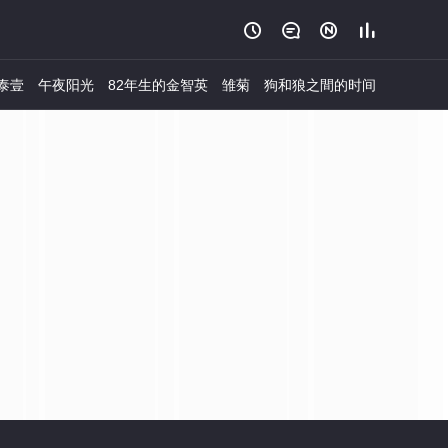




泰壹
午夜阳光
82年生的金智英
雏菊
狗和狼之間的时间