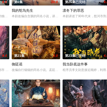
8.0
第6集
10.0
第26集已完结
9.
我的鸵鸟先生
凛冬下的罪恶
午战争后，国家蒙羞，张謇虽高中状元，却渴望寻求强国之路。他毅然弃政从商
的独家连载漫画《吾凰在上》。现代少女奚圆（姜贞羽 饰）因意外踏入玄机界
本剧改编自含胭的同名小说，讲述了邻家女孩庞倩（苏晓彤 饰）与童
本剧讲述了90年代末，怒河市
4.0
第21集
3.0
第23集已完结
4.
御廷谣
我当卧底这件事
血少帅许又安与昆曲名伶荣筱楠推向不死不休的对立绝境。而他们不知，对方正
 都市 海南越酷文化传媒有限公司
改编自行烟烟的同名小说。孟廷辉，大平王朝有史以来个以女子进士
程序员李文刻意接近顾婷，利用