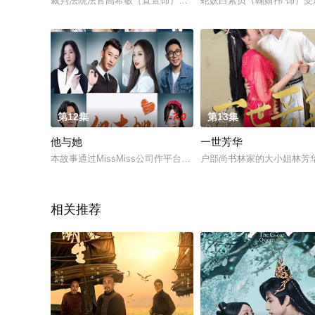
裁判法院法官高希敏（宣萱饰）升职，被调迁至北区裁判处。葛
蛇妖白素贞（鞠婧祎 饰）
第12集
7.0
第13集
他与她
一世芳华
本故事通过MissMiss公司作平台，带出不同的婚姻或婚姻个
户部尚书林家的大小姐林芳
相关推荐