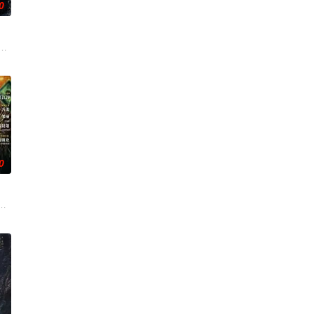
0
，殚精竭虑，创
，继而卷入虎云国内乱的漩涡，身陷重重危机，而在
年时因一场意外落下身体残缺的少年顾铭夕（何洛洛 饰）的成长印记与深深联
刑侦支队在无普及监控、无DNA鉴定技术的支持下，通过摸排、勘查等传统刑侦
0
是自己苦寻多年
科三元及第入翰林院的奇女子。十年前的她被他从死人堆里救出来，蓬头垢面口
顾炎女儿奴的属性，请求老炮儿顾炎带自己用程序员身份卧底电诈集团以求查