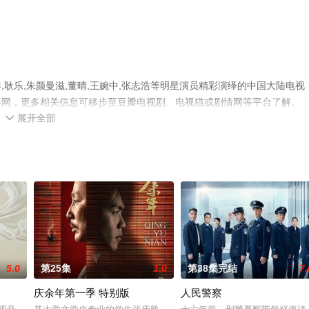
耿乐,朱颜曼滋,董晴,王婉中,张志浩等明星演员精彩演绎的中国大陆电视
影网，更多相关信息可移步至豆瓣电视剧、电视猫或剧情网等平台了解。
展开全部

5.0
第25集
1.0
第38集完结
7.
庆余年第一季 特别版
人民警察