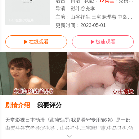
语言：
日语
状态：
12集全
- 免费在线观看
导演：
熨斗谷充孝
主演：
山谷祥生,三宅麻理惠,中岛良树,酒井广大,石谷春贵,前内
1-13全集/大结局
更新时间：
2023-05-01
在线观看
极速观看


剧情介绍
我要评分
天堂影视日本动漫《甜蜜惩罚 我是看守专用宠物》是一部
由熨斗谷充孝导演执导，山谷祥生,三宅麻理惠,中岛良树,酒
井广大,石谷春贵,前内孝文等明星演员精彩演绎的日本动
