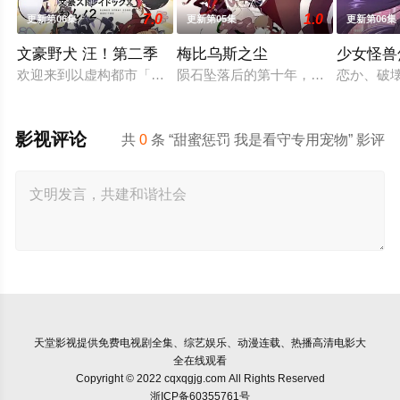
7.0
1.0
更新第06集
更新第05集
更新第06集
文豪野犬 汪！第二季
梅比乌斯之尘
少女怪兽
欢迎来到以虚构都市「横滨」为舞台，一众如同疯跑乱咬、四处乱
陨石坠落后的第十年，由于巨大结晶释
恋か、破
影视评论
共
0
条 “甜蜜惩罚 我是看守专用宠物” 影评
天堂影视
提供免费电视剧全集、综艺娱乐、动漫连载、热播高清电影大
全在线观看
Copyright © 2022 cqxqgjg.com All Rights Reserved
浙ICP备60355761号