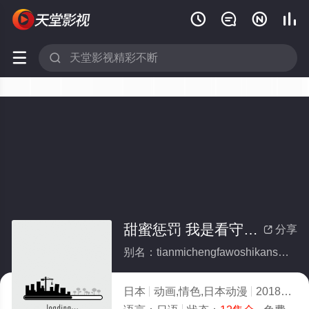






甜蜜惩罚 我是看守专用宠物(全集)
分享

别名：tianmichengfawoshikanshouzhuanyongchongwu
日本
动画,情色,日本动漫
2018
2.0