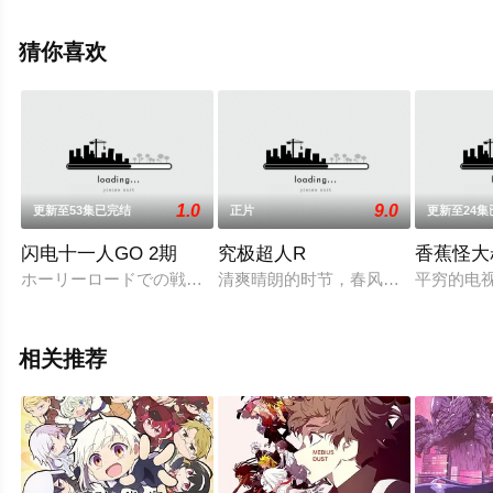
漫，大结局剧情已揭晓（1-13全集），手机免费观看高清
无删减完整版动漫全集就上天堂电影网，更多相关信息可
猜你喜欢
移步至豆瓣动漫、电视猫或剧情网等平台了解。
1.0
9.0
更新至53集已完结
正片
更新至24集
闪电十一人GO 2期
究极超人R
香蕉怪大
ホーリーロードでの戦いを終え、主人公・松風天馬は、サッカ
清爽晴朗的时节，春风高中光画部迎来
平穷的电
相关推荐