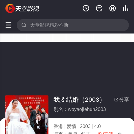






我要结婚（2003）
分享

别名：woyaojiehun2003
香港
爱情
2003
4.0