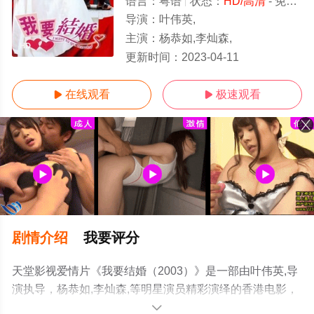
语言：
粤语
状态：
HD/高清
- 免费在线观看
导演：
叶伟英,
主演：
杨恭如,李灿森,
HD
更新时间：
2023-04-11
在线观看
极速观看


剧情介绍
我要评分
天堂影视爱情片《我要结婚（2003）》是一部由叶伟英,导
演执导，杨恭如,李灿森,等明星演员精彩演绎的香港电影，
手机免费观看高清无删减完整版电影大全就上天堂电影
