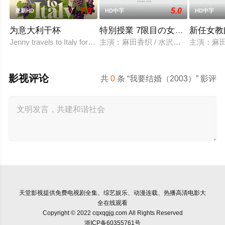
7.0
5.0
更新HD
HD中字
HD中字
为意大利干杯
特別授業 7限目の女教師 総集編
新任女教
Jenny travels to Italy for a special bottle of wine for her sister'
主演：麻田香织 / 水沢梨香 / 牧原
主演：麻田
影视评论
共
0
条 “我要结婚（2003）” 影评
天堂影视
提供免费电视剧全集、综艺娱乐、动漫连载、热播高清电影大
全在线观看
Copyright © 2022 cqxqgjg.com All Rights Reserved
浙ICP备60355761号