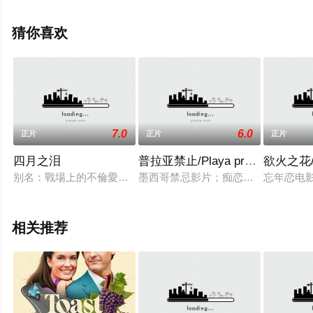
网，更多相关信息可移步至豆瓣电影、电视猫或剧情网等
平台了解。
猜你喜欢
7.0
6.0
正片
正片
正片
四月之泪
普拉亚禁止/Playa prohibida
欲火之花
别名：戰場上的不倫愛慾,如果一个士兵会思想，上帝大概要皱
墨西哥禁忌影片；痴恋寡母，禁不住
忘年恋电
相关推荐