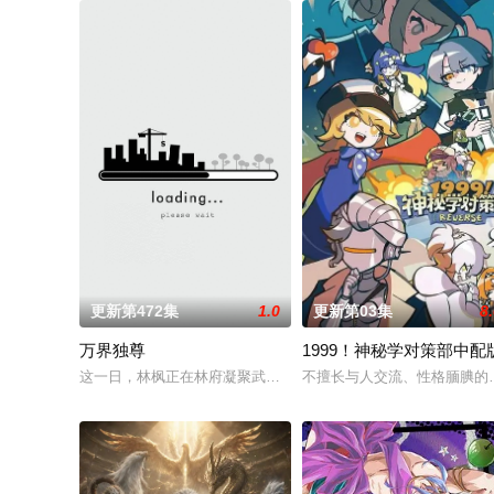
更新第472集
1.0
更新第03集
8
万界独尊
1999！神秘学对策部中配
这一日，林枫正在林府凝聚武魂，不想，他才刚将剑武魂修炼成
不擅长与人交流、性格腼腆的