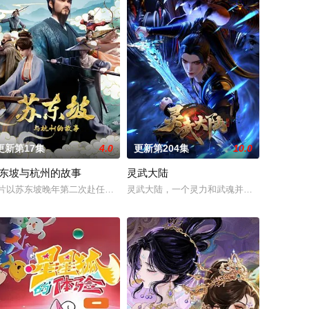
更新第17集
4.0
更新第204集
10.0
东坡与杭州的故事
灵武大陆
祀神，各携本命
迎光临“谷雨街后巷”。 在这有着无尽时间
吞噬大地……缔默完成了命运的蜕变——她不再是被守护的少女，而是手持万
临现实，世界规则颠覆，人类进入全民转职时代。 机遇之下暗流汹涌，深渊的
片以苏东坡晚年第二次赴任杭州，与老友佛印（一心想将苏东坡渡入佛门）、
灵武大陆，一个灵力和武魂并存的世界，灵修