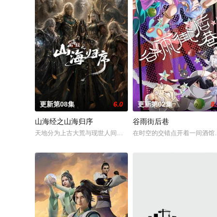
更新第08集
6.0
更新第02集
8
山海经之山海归序
谷雨街后巷
天地分为上古大荒与现世人间两界，由太极壁垒相隔，域外虚无
在时空的交错点开着一间酒馆—