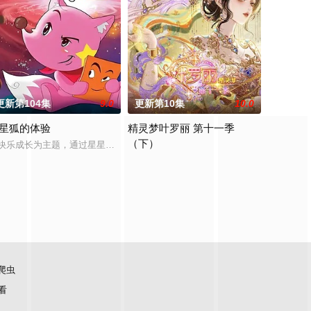
更新第104集
9.0
更新第10集
10.0
星狐的体验
精灵梦叶罗丽 第十一季
（下）
妙仙语的刻意
全网独播。
镜湖道院为起点，凭借坚毅无畏的心志与利落果决的刀法身手，惩处奸恶，溃
两个宇宙彼此为敌，域外宇宙由天魔统治，域内宇宙分为神界，仙界，凡间。在
快乐成长为主题，通过星星狐演绎不同的职业角色，帮助了孩子们了解职业，
人类世界之外，藏着神秘而美好的叶罗丽仙境
爬虫
看