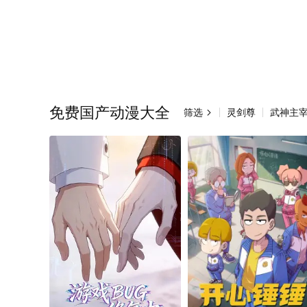
免费国产动漫大全
筛选
灵剑尊
武神主
