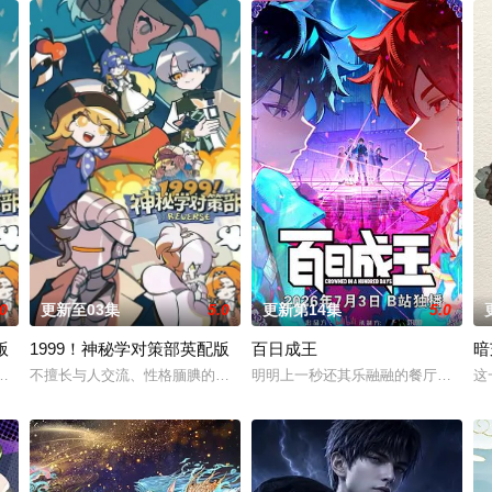
.0
更新至03集
5.0
更新第14集
5.0
版
1999！神秘学对策部英配版
百日成王
暗
雏形，未婚妻姬漫夭就趁机夺走了他的武魂，还导致其差点吐血身亡。与此同时
马库斯在一场乌龙中意外成为了“神秘学事件对策部”的负责人。面对星锑、兔
不擅长与人交流、性格腼腆的马库斯在一场乌龙中意外成为了“神秘学事件
明明上一秒还其乐融融的餐厅，下一秒
这