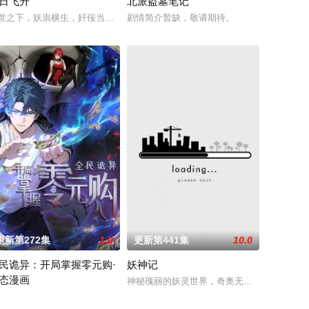
日飞升
北派盗墓笔记
赤霞峰、风吟山庄、无尘岛、轩辕门五大宗门共同守护，仙道昌盛。可轩辕门宗
被世界规则所限，修为困在九天武帝境多年，难以突破。为了摆脱困境，借助神
世之下，妖祟横生，奸佞当道。又值幽界入侵，人、幽两界势力荼毒人间，捕
剧情简介暂缺，敬请期待。
能复刻”系统，可复制众多传奇球星的绝技。他
更新第272集
1.0
更新第441集
10.0
民诡异：开局掌握零元购·
妖神记
态漫画
开明争暗斗。最终，秦南依靠潜心修炼、绝佳天资以
，所视之处生灵涂炭，化为永恒的禁区。末世之中，因果随行，死地后生。
过上更好的生活，自愿前去七玄门参加入门考核，最终被墨大夫收入门下。墨大
神秘瑰丽的妖灵世界，奇奥无穷的时空妖灵之
异末世降临，男主角陈木携万亿诡币重生，开局直接化身天使投资人，当其他