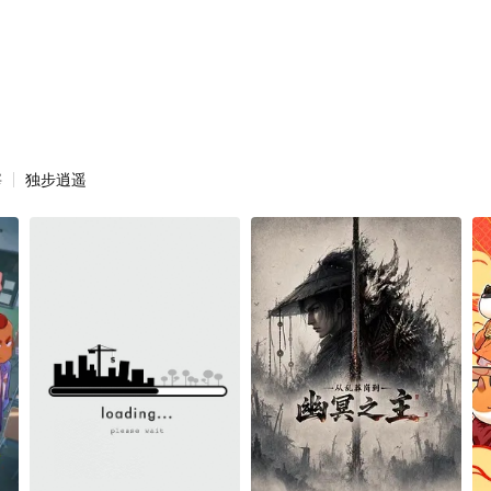
宰
独步逍遥