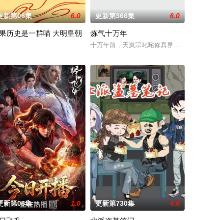
更新第06集
6.0
更新第366集
6.0
果历史是一群喵 大明皇朝
炼气十万年
王苏夜不知为何
，以充满趣味的方式应对生活琐事或难题，碰撞出欢
动！
人柳莺儿与将军之子赵昊联手背叛，残忍杀害后抛尸乱葬岗。濒死之际，他唤醒
十万年前，天岚宗叱咤修真界，宗内弟子皆是
一季动画我们将为您讲述明朝前期的故事。明朝从元末乱世中浴火而生的大一
更新第06集
1.0
更新第730集
4.0