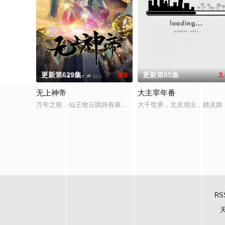
更新第629集
9.0
更新第85集
3
无上神帝
大主宰年番
万年之前，仙王牧云因持有诛仙图而遭人暗算，残魂沉睡万年之后
大千世界，北灵境出，踏灵路
RS