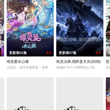
.0
更新第02集
4.0
更新第07集
5.0
缔灵爱水心缠
死灵法师,我即是天灾(2026)
苏
异境滋生侵蚀神魂、扰乱秩序的暗紫色暗力；天地遴选十二山海神兽为十二秩序
—谷雨街后巷。 无论城市的角落，还是繁星坠落的荒漠， 穿过现实的迷宫，欢
大战后，秩序未能恢复，世界陷入混乱。混沌从深渊崛起，黑暗如潮水般
改编自飞卢小说网同名小说。 游戏降
本