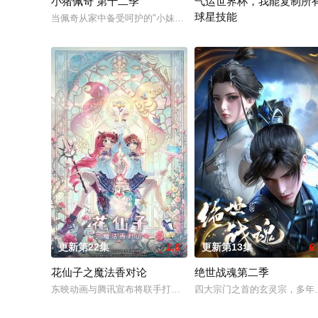
小猪佩奇 第十二季
气运世界杯，我能复制所
球星技能
当佩奇从家中备受呵护的"小妹妹"一跃成为肩负责任的"大姐姐"，
平行世界，足球胜负直接绑定
更新第22集
1.0
更新第13集
6
花仙子之魔法香对论
绝世战魂第二季
东映动画与腾讯宣布将联手打造『花仙子』全新动画 新作将继承
四大宗门之首的玄灵宗，多年