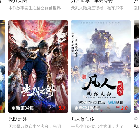
有
云月大陆
万古至尊：李云霄传
择
而乔治从集万千宠爱于一身的"
本作故事发生在架空修仙世界——云月大陆。 大陆鼎盛时期由浣溪沙、
天武大陆第三强者，破军武帝古飞扬
乱
国运。Z国连年战败，国运衰微，民生凋敝。穿越成国足替补的林锋绑定“球星技
.0
更新第34集
5.0
更新第186集
2.0
光阴之外
凡人修仙传
全
动
经典、结合潮流、呈现崭新的花仙子世界。
来第一次来临水城选拔弟子，方秦两家围绕这一个将决定二者命运的契机，展
天地是万物众生的客舍，光阴是古往今来的过客。苍天残面张开诡异之眼
平凡少年韩立出生贫困，为了让家人
诡