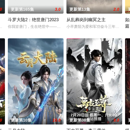
.0
更新第165集
3.0
更新第13集
2.0
斗罗大陆2：绝世唐门2023
从乱葬岗到幽冥之主
如
篇
以为能在这片熟悉的地方游刃有余。然而，令他震惊的是，游戏中强大无比的魔
乐观善良的少年锤锤和他性格各异的家人朋友们，他们在日常琐事中脑洞大开
你我皆唐门，生在绝世中——腾讯视频《斗罗大陆绝世唐门》动画正式启
小卒萧陌为爱和军功奋斗三年，却被恋
这
.0
更新第10集
10.0
更新第08集
9.0