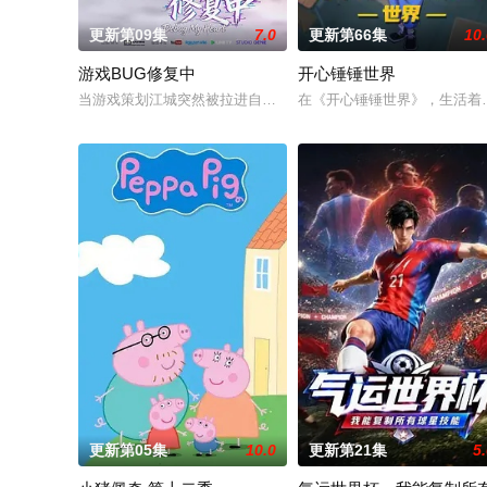
更新第09集
7.0
更新第66集
10
游戏BUG修复中
开心锤锤世界
当游戏策划江城突然被拉进自己精心打造的数字世界时，他原本
在《开心锤锤世界》，生活着
更新第05集
10.0
更新第21集
5