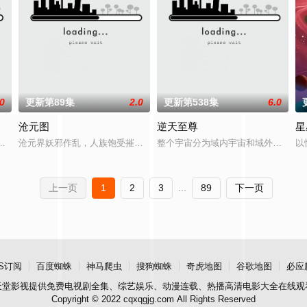
.0
更新第89集
2.0
更新第538集
6.0
沧元图
逆天至尊
星
，在天运大陆南云帝国有名的“废物牧云”身上觉醒。牧云初醒，就受到了学生
，伐罗天，剑斩诛邪永定乾坤，万道争锋吾为主率! 天蚕土豆内容监制，爱奇艺
沧元界妖邪作乱，人族饱受摧残，主角孟川自小立下为母复仇的誓言，以
整个宇宙分为域内宇宙和域外宇宙，
以
上一页
1
2
3
...
89
下一页
S订阅
百度蜘蛛
神马爬虫
搜狗蜘蛛
奇虎地图
谷歌地图
必应
天堂影视
提供免费电视剧全集、综艺娱乐、动漫连载、热播高清电影大全在线观
Copyright © 2022 cqxqgjg.com All Rights Reserved