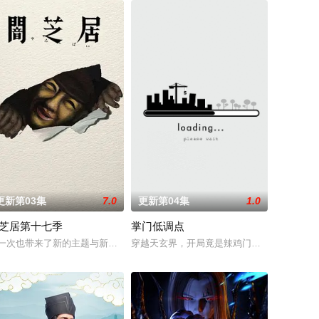
更新第03集
7.0
更新第04集
1.0
芝居第十七季
掌门低调点
，林枫的精神进
毛手袋等一众行事乖张、性格跳脱的怪咖同事，原
对策部”的负责人。面对星锑、兔毛手袋等一众行事乖张、性格跳脱的怪咖同事
竟然血流成河……明明是爱民如子的君王下一秒竟然变成嗜血凶兽……“明”失
一次也带来了新的主题与新的恐怖演出，充满了令人脊背发凉的故事。负责演唱
穿越天玄界，开局竟是辣鸡门派掌门人！都市