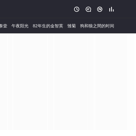




泰壹
午夜阳光
82年生的金智英
雏菊
狗和狼之間的时间