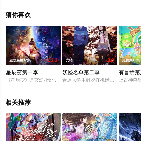
完整版动漫全集就上天堂电影网，更多相关信息可移步至
豆瓣动漫、电视猫或剧情网等平台了解。
猜你喜欢
10.0
3.0
更新至第12集
完结
更新第12集
星辰变第一季
妖怪名单第二季
有兽焉第
《星辰变》是玄幻小说大神“我吃西红柿”的第三部作品，它是一部
普通大学生封夕在机缘巧合之下，与
上古神兽
相关推荐