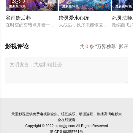
8.0
4.0
更新第02集
更新第02集
更新第07集
谷雨街后巷
缔灵爱水心缠
死灵法师,
在时空的交错点开着一间酒馆——谷雨街后巷。 无论城市的角落，
大战后，秩序未能恢复，世界陷入混
改编自飞
影视评论
共
0
条 “万界独尊” 影评
天堂影视
提供免费电视剧全集、综艺娱乐、动漫连载、热播高清电影大
全在线观看
Copyright © 2022 cqxqgjg.com All Rights Reserved
浙ICP备60355761号