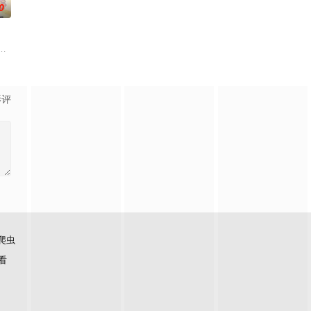
0
姆斯”的特殊能力。这些特殊能力者由于生存范围
然每个人都拥有耀眼夺目的个性与实力，但现在的她们根本无法进行任何乐团活
舞台，一众如同疯跑乱咬、四处乱窜的迷途犬们，热热闹闹、鸡飞狗跳的日常世
了解到自己才
影评
爬虫
看