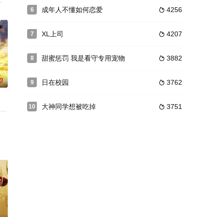
家康将决定的权利交给当时势均力敌的两大忍术宗
Story-）宣布第二季制作决定并公开先导 PV 及视觉
和“空”两大空间，在海中居住着被称为“海人”的古老民族，在幽暗宁静的海底
成年人不懂如何恋爱
4256
6

交，被父母视
XL上司
4207
7

甜蜜惩罚 我是看守专用宠物
3882
8

0
日在校园
3762
9

大神同学想被吃掉
3751
10

配音）。从对方口中，她了解到未来视的真相，
大战》即将被制作成动画，搬上荧屏。《机神大战》故事讲述了人类在经历了被
クソ)―。