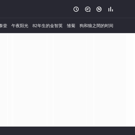




泰壹
午夜阳光
82年生的金智英
雏菊
狗和狼之間的时间