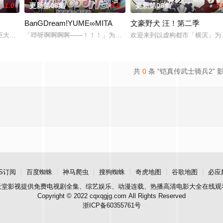
1.0
更新第08集
9.0
更新第06集
7.
BanGDream!YUME∞MITA
文豪野犬 汪！第二季
大结晶释放出的神秘粒子“梅比乌斯之尘”的影响，一部分孩子获得了名为“拉
「哔呀啊啊啊啊——！！！」为了乐团出道而突然集结的团员们！虽
欢迎来到以虚构都市「横滨」为
贤者艾福达尔从现代转生至异世界后，将人生的一切都花费在研究魔导上。当他
共
0
条 “铠真传武士骑兵2” 
S订阅
百度蜘蛛
神马爬虫
搜狗蜘蛛
奇虎地图
谷歌地图
必应
天堂影视
提供免费电视剧全集、综艺娱乐、动漫连载、热播高清电影大全在线观
Copyright © 2022 cqxqgjg.com All Rights Reserved
浙ICP备60355761号