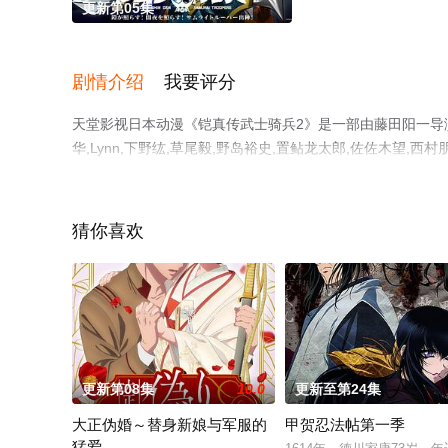
更新第05集
剧情介绍
我要评分
天堂影视日本动漫《铠真传武士骑兵2》是一部由藤田阳一导演
华,Lynn,下野纮,草尾毅,野岛裕史,置鲇龙太郎,佐佐木望,西
城千春,竹内良太,远藤大智,熊谷俊辉,坂本真绫,子安武人,
无删减完整版动漫全集就上天堂电影网，更多相关信息可移
猜你喜欢
更新第08集
10.0
更新至第24集
大正伪婚～替身新娘与军服的
甲贺忍法帖第一季
猛爱