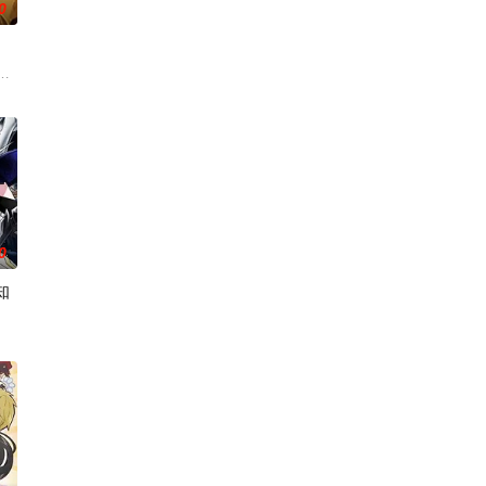
0
岛指出漫画
交给我，你们先走吧！」， 一个人殿后对抗敌人大军，就在他终于消灭敌人回
香去世以后，留下了价值20亿日圆的丰厚遗产和一封遗书。在遗书中他宣布，只
地。与生活在当地的鬼人族少女‧阿尔娜相遇后，开
0
知
を避けて生きてきた彼女は、とある出会いでクラス
把烟头往窗外乱丢，就是对人乱吐口水，偶尔还会做出一些违法乱纪的事。幸好
繁荣的魔国联邦
为主，吸引敌人攻击以保护队友的职业。然而，与其他防御职业相比，其性能缺