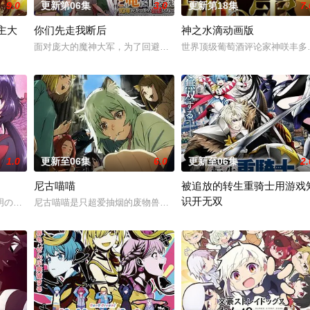
9.0
更新第06集
3.0
更新第18集
7.
主大
你们先走我断后
神之水滴动画版
狸太》。国文老师手岛斥责她是浪费生命、声称漫画都是虚构，在没收漫画后，手
面对庞大的魔神大军，为了回避全灭危机，勒库对伙伴们说出「这边
世界顶级葡萄酒评论家神咲丰多
称为〝救国英雄〞的男人——迪亚斯。他所收到的唯一奖励就只有——广阔的领
1.0
更新至06集
6.0
更新至06集
2.
尼古喵喵
被追放的转生重骑士用游戏
识开无双
明の病に悩まされている女子高生・赤石黒絵（クロエ）。不器用で人との交流
尼古喵喵是只超爱抽烟的废物兽人！因为缺乏伦理与卫生观念，不是
魔物能够共同生活的世界「人魔共荣圈」迈进。跨越种族之间的隔阂，携手走向
“重骑士”——那是一个以防御