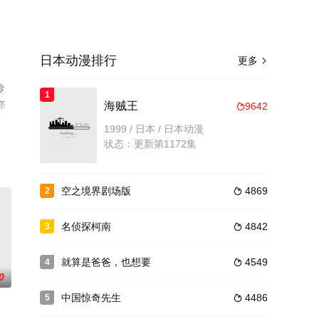
日本动漫排行
更多

纱
1
泽
海贼王
9642

清
1999 / 日本 / 日本动漫
状态：更新第1172集
空之境界剧场版
4869
2

名侦探柯南
4842
3

就算是爸爸，也想要
4549
4

0
中国惊奇先生
4486
5
