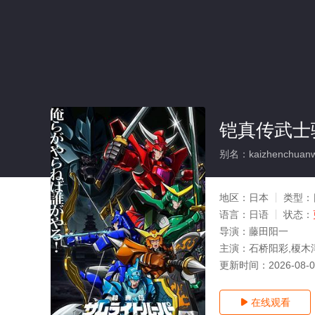
铠真传武士
别名：kaizhenchuanwu
地区：
日本
类型：
语言：
日语
状态：
导演：
藤田阳一
主演：
石桥阳彩,榎木
更新时间：
2026-08-
在线观看
