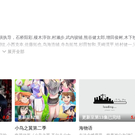
执导，石桥阳彩,榎木淳弥,村濑步,武内骏辅,熊谷健太郎,增田俊树,木下
村朋纮,小西克幸,佐藤拓也,鸟海浩辅,寺岛拓笃,杉田智和,天崎滉平,铃村健一,
展开全部
前野智昭,远藤绫,白熊宽嗣等明星演员精彩演绎的日本动漫，手机免费观看高

步至豆瓣动漫、电视猫或剧情网等平台了解。
8.0
更新至12集
2.0
更新至第13集已完结
5.
小鸟之翼第二季
海物语