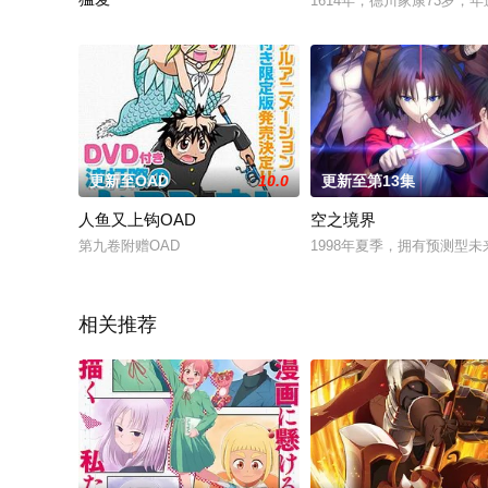
1614年，德川家康73岁
“你要代替你的妹妹给我生下我的孩子。”婚姻中没有爱情，我是
更新至OAD
10.0
更新至第13集
人鱼又上钩OAD
空之境界
第九卷附赠OAD
1998年夏季，拥有预测型
相关推荐