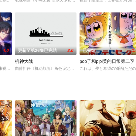
，年迈的他必须在两个儿子之间为他的将军之位选一名继承人。难以决断的德川
电视动画《小鸟之翼 高尔夫少女》（BIRDIE WING –Golf Girls’ 
在这个维度里，世界被分为“海”
这么想的。直到我发现了军人的挚爱——麻子是一位子爵的女儿，但她不善于社
4.0
更新至第26集已完结
3.0
已完结
1.
机神大战
pop子和pipi美的日常第二季
未来视的女孩濑尾静音（井口裕香 配音）邂逅伽蓝之堂的黑桐干也（铃村健一 
由曾担任《机动战舰》角色设定而闻名的后藤圭二担当监督的《机神
これは、夢と希望の物語(ただの