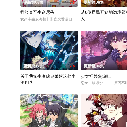
更新第06集
5.0
更新第06集
描绘直至生命尽头
从0位居民开始的边境领
人
女高中生安海相非常喜欢看漫画，尤其是 ☆野0 的《机器太与
因长期在战争中活跃，而被
更新第17集
7.0
更新至06集
关于我转生变成史莱姆这档事
少女怪兽焦糖味
第四季
恋か、破壊か――。原因不
举办开国祭并与各国缔结邦交的魔国联邦，开始朝着实现人类与