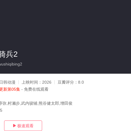
骑兵2
shiqibing2
日韩动漫
上映时间：
2026
豆瓣评分：
8.0
更新第05集
- 免费在线观看
淳弥,村濑步,武内骏辅,熊谷健太郎,增田俊
05
极速观看
