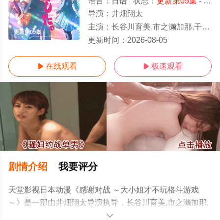
语言：
日语
状态：
更新第05集
- 免费在线观看
导演：
井畑翔太
主演：
长谷川育美,市之濑加那,千本木彩花,下地紫野
更新第05集
更新时间：
2026-08-05
在线观看
极速观看


剧情介绍
我要评分
天堂影视日本动漫《感谢对战 ～大小姐才不玩格斗游戏
～》是一部由井畑翔太导演执导，长谷川育美,市之濑加那,
千本木彩花,下地紫野等明星演员精彩演绎的日本动漫，手
