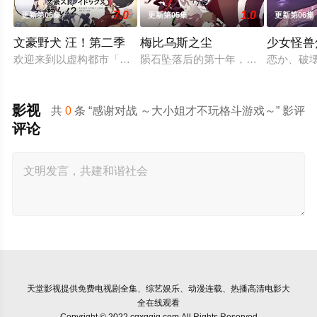
7.0
1.0
更新第06集
更新第05集
更新第06集
文豪野犬 汪！第二季
梅比乌斯之尘
少女怪兽
欢迎来到以虚构都市「横滨」为舞台，一众如同疯跑乱咬、四处乱
陨石坠落后的第十年，由于巨大结晶释
恋か、破
影视
共
0
条 “感谢对战 ～大小姐才不玩格斗游戏～” 影评
评论
天堂影视
提供免费电视剧全集、综艺娱乐、动漫连载、热播高清电影大
全在线观看
Copyright © 2022 cqxqgjg.com All Rights Reserved