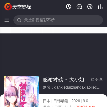






感谢对战 ～大小姐才不玩格斗游戏～
分享

别名：ganxieduizhandaxiaojiecaibuwangedouyouxi
日本
日韩动漫
2026
9.0