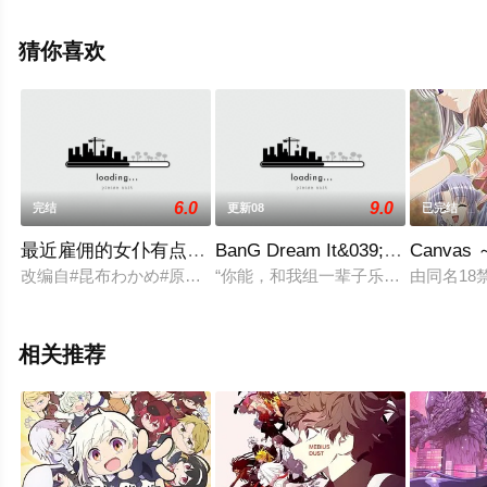
机免费观看高清无删减完整版动漫全集就上天堂电影网，
更多相关信息可移步至豆瓣动漫、电视猫或剧情网等平台
猜你喜欢
了解。
6.0
9.0
完结
更新08
已完结
最近雇佣的女仆有点奇怪
BanG Dream It&039;s MyGO
Canva
改编自#昆布わかめ#原作漫画的7月新番《#最近雇佣的女仆有点奇
“你能，和我组一辈子乐队吗？” 高
由同名18
相关推荐