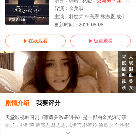
语言：
韩语
状态：
更新第24集
- 免费在线观看
导演：
金美淑
主演：
朴世荣,韩高恩,林志恩,成伊言,朴率拉,徐道永,全胜彬
更新第24集
更新时间：
2026-08-08
在线观看
极速观看


剧情介绍
我要评分
天堂影视韩国剧《家庭关系证明书》是一部由金美淑导演
执导，朴世荣,韩高恩,林志恩,成伊言,朴率拉,徐道永,全胜彬
等明星演员精彩演绎的韩国电视剧，手机免费观看高清无
