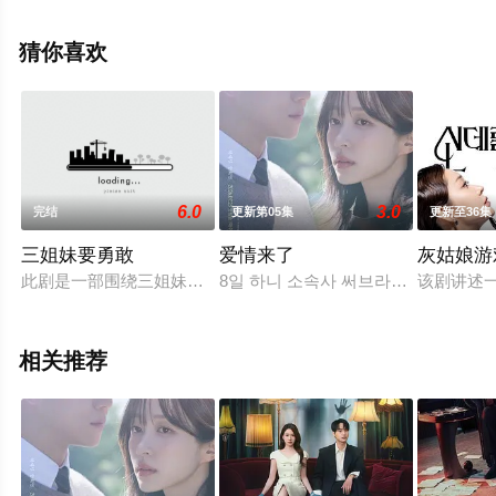
删减完整版电视剧全集就上天堂电影网，更多相关信息可
移步至豆瓣电视剧、电视猫或剧情网等平台了解。
猜你喜欢
6.0
3.0
完结
更新第05集
更新至36集
三姐妹要勇敢
爱情来了
灰姑娘游
此剧是一部围绕三姐妹展开，讲述她们的人生和爱情的明朗家庭
8일 하니 소속사 써브라임 측은 OSEN
该剧讲述
相关推荐