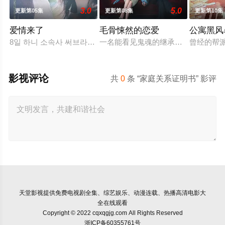
3.0
5.0
更新第05集
更新第08集
更新第10集
爱情来了
毛骨悚然的恋爱
公寓黑风
8일 하니 소속사 써브라임 측은 OSEN에 “하니가 KBS2 새 주말
一名能看见鬼魂的继承人与一名王牌检
曾经的帮
影视评论
共
0
条 “家庭关系证明书” 影评
天堂影视
提供免费电视剧全集、综艺娱乐、动漫连载、热播高清电影大
全在线观看
Copyright © 2022 cqxqgjg.com All Rights Reserved
浙ICP备60355761号