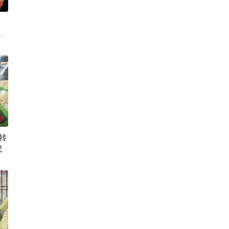
0
两方， 是专
姆斯”的特殊能力。这些特殊能力者由于生存范围
黒絵（クロエ）。不器用で人との交流を避けて生きてきた彼女は、とある出会
人！因为缺乏伦理与卫生观念，不是把烟头往窗外乱丢，就是对人乱吐口水，
0
转
记
，但现在的她们根本无法进行任何乐团活动。这群女
相传为“窥之生厄、亵之招祟”的“不可触碰之物”。世代担任山神守护的三十木
等级都难以正
00年后的世界一展外挂威能！大贤者艾福达尔从现代转生至异世界后，将人生