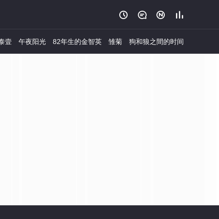




泰壹
午夜阳光
82年生的金智英
雏菊
狗和狼之間的时间