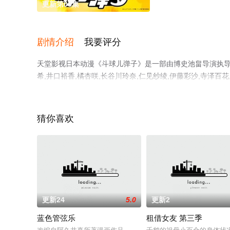
更新第05集
剧情介绍
我要评分
天堂影视日本动漫《斗球儿弹子》是一部由博史池畠导演执导，中
希,井口裕香,橘杏咲,长谷川玲奈,仁见纱绫,伊藤彩沙,寺泽百花
菲鲁兹·蓝,三日尻望,伊濑茉莉也,井上麻里奈,小坂井祐莉绘,
漫，手机免费观看高清无删减完整版动漫全集就上天堂电影
猜你喜欢
更新24
5.0
更新2
蓝色管弦乐
租借女友 第三季