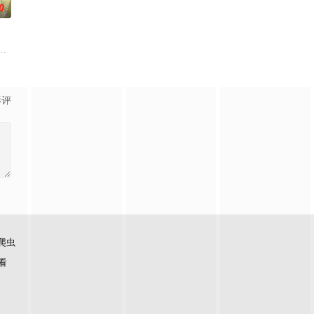
0
及身为专业摄
冶，原本与母亲两人过着虽清贫却幸福的生活。然而有一天，她深爱的母亲去
 这个世界奉行女尊男卑，他手中仅剩的依仗，就是前世被妹妹逼着通关这款游
影评
爬虫
看