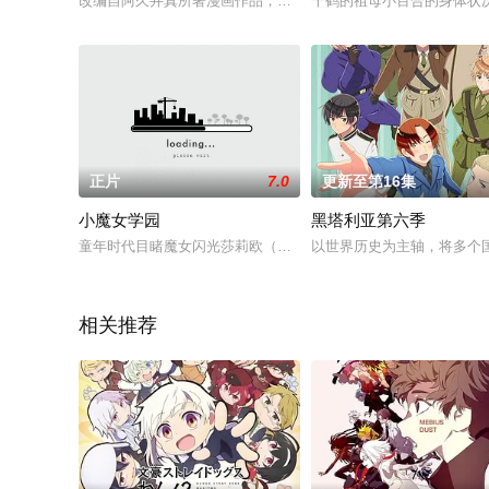
改编自阿久井真所著漫画作品，《蓝色管弦乐》宣布将TV动画化
千鹤的祖母小百合的身体状况
正片
7.0
更新至第16集
小魔女学园
黑塔利亚第六季
童年时代目睹魔女闪光莎莉欧（日髙のり子 配音）出神入化的魔
以世界历史为主轴，将多个
相关推荐