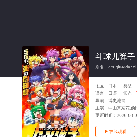
斗球儿弹子
别名：douqiuerdanzi
地区：
日本
类型：
语言：
日语
状态：
导演：
博史池畠
主演：
中山真奈花,前
更新时间：
2026-08-
在线观看
