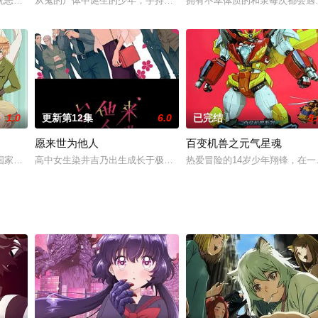
，
恶化了，想把自己出演的电影给祖母看的千鹤陷入了两难事态。“一起拍电影吧
从鬼的尸体中诞生的少年，手持名为“鬼切丸”的日本刀。渴望成为人
拥有不幸体质的和泉每次都会遇
1.0
更新第12集
6.0
已完结
9.
愿来世为他人
百变机兽之元气星魂
法表演，小女孩亚可（潘惠美 配音）立志成为像偶像那样出色的魔女。怀着这
国家以及该国的文化以及风土民情拟人化，主要以喜剧短篇为主。
高中女生染井吉乃出生成长于极道之家。虽然家庭环境特殊，却也一
热爱冒险的14岁少年翔锋，在