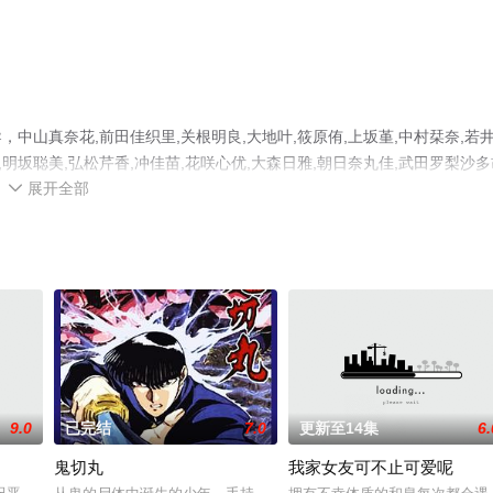
山真奈花,前田佳织里,关根明良,大地叶,筱原侑,上坂堇,中村栞奈,若
,明坂聪美,弘松芹香,冲佳苗,花咲心优,大森日雅,朝日奈丸佳,武田罗梨沙多
展开全部
井泽诗织,林梨花,藤寺美德,石井未纱,日高范子等明星演员精彩演绎的日本

网，更多相关信息可移步至豆瓣动漫、电视猫或剧情网等平台了解。
9.0
已完结
7.0
更新至14集
6.
鬼切丸
我家女友可不止可爱呢