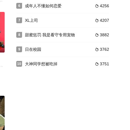
!!”和也决心用众筹的方式来制作千鹤主演的电
类的少年深信斩尽所有魔鬼后自己就会变成真正的人类，但由人类的悲、憎、怨
到倒楣的事情，在高中联考时，他在女强人式守的帮助下，才得以拿回被风吹
成年人不懂如何恋爱
4256
6

XL上司
4207
7

甜蜜惩罚 我是看守专用宠物
3882
8

0
日在校园
3762
9

大神同学想被吃掉
3751
10

样的梦想，亚
直循规蹈矩过着平稳的日子。然而，就在吉乃与未婚夫深山雾岛宿命地相遇之后
一次野外探险的时候闯入了外星侵略者和地球联合军的战场，在躲避攻击的过程