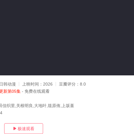
日韩动漫
上映时间：
2026
豆瓣评分：
8.0
更新第05集
- 免费在线观看
田佳织里,关根明良,大地叶,筱原侑,上坂堇
04
极速观看
