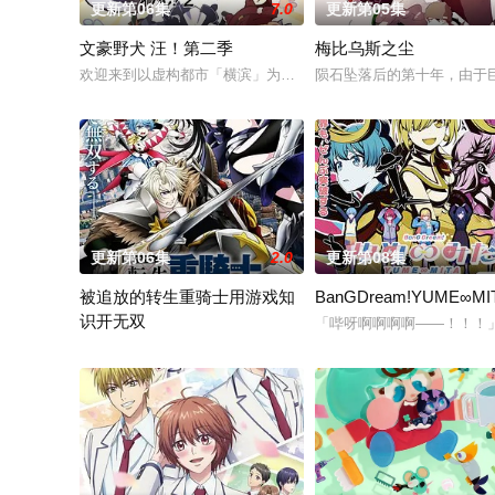
更新第06集
7.0
更新第05集
文豪野犬 汪！第二季
梅比乌斯之尘
欢迎来到以虚构都市「横滨」为舞台，一众如同疯跑乱咬、四处乱
陨石坠落后的第十年，由于巨
更新第06集
2.0
更新第08集
被追放的转生重骑士用游戏知
BanGDream!YUME∞MI
识开无双
「哔呀啊啊啊啊——！！！
“重骑士”——那是一个以防御为主，吸引敌人攻击以保护队友的