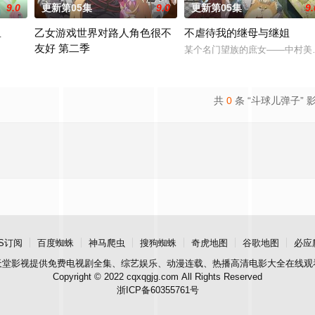
9.0
更新第05集
9.0
更新第05集
9.
里
乙女游戏世界对路人角色很不
不虐待我的继母与继姐
友好 第二季
腻地描绘了瑞稀、佐野、中津三人之间的情感发展。此外，佐野的弟弟·森，以
某个名门望族的庶女——中村美
前世身为社畜的里昂，转生到了某款剑与魔法题材的乙女游戏世界。
共
0
条 “斗球儿弹子” 
S订阅
百度蜘蛛
神马爬虫
搜狗蜘蛛
奇虎地图
谷歌地图
必应
天堂影视
提供免费电视剧全集、综艺娱乐、动漫连载、热播高清电影大全在线观
Copyright © 2022 cqxqgjg.com All Rights Reserved
浙ICP备60355761号