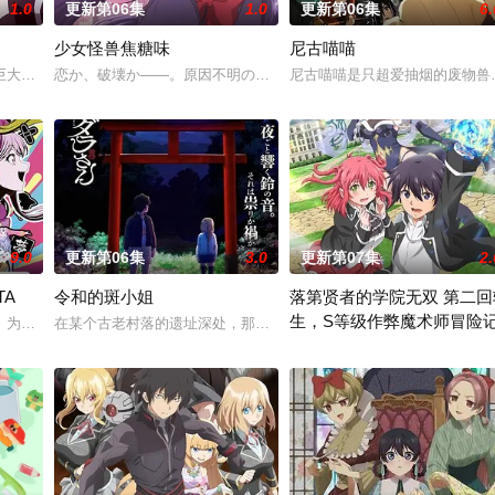
1.0
更新第06集
1.0
更新第06集
6.
少女怪兽焦糖味
尼古喵喵
窜的迷途犬们，热热闹闹、鸡飞狗跳的日常世界！ 依旧针锋相对、冲突不断的
大结晶释放出的神秘粒子“梅比乌斯之尘”的影响，一部分孩子获得了名为“拉
恋か、破壊か――。原因不明の病に悩まされている女子高生・赤石
尼古喵喵是只超爱抽烟的废物兽
9.0
更新第06集
3.0
更新第07集
2.
TA
令和的斑小姐
落第贤者的学院无双 第二回
生，S等级作弊魔术师冒险
」为了乐团出道而突然集结的团员们！虽然每个人都拥有耀眼夺目的个性与实力
在某个古老村落的遗址深处，那一片禁止入内的区域里，存在着被口口
职业。然而，与其他防御职业相比，其性能缺乏灵活性，攻击性能过低，导致连
由绝望中转生的最强贤者，到4