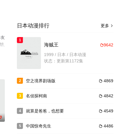
日本动漫排行
更多

井友
1
胡,
海贼王
9642

动
1999 / 日本 / 日本动漫
状态：更新第1172集
空之境界剧场版
4869
2

名侦探柯南
4842
3

就算是爸爸，也想要
4549
4

0
中国惊奇先生
4486
5
