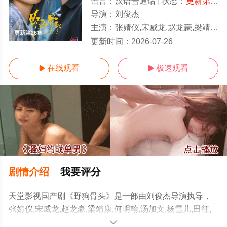
语言：
汉语普通话
状态：
更新第26集
导演：
刘俊杰
主演：
张婧仪,宋威龙,赵龙豪,梁靖康,何明翰,汤加文,杨雪儿,
更新第26集
更新时间：
2026-07-26
在线观看
极速观看


剧情介绍
我要评分
天堂影视国产剧《野狗骨头》是一部由刘俊杰导演执导，
张婧仪,宋威龙,赵龙豪,梁靖康,何明翰,汤加文,杨雪儿,田征,
吴其江,练练,何瑞贤,吴弘,周铁,陈子萱,凌美仕,严智超,周俞
