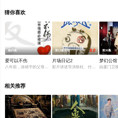
辰,曲靖,孙亦鸿,苗若芃,惠园等明星演员精彩演绎的中国大
陆电视剧，手机免费观看高清无删减完整版电视剧全集就
猜你喜欢
上天堂电影网，更多相关信息可移步至豆瓣电视剧、电视
猫或剧情网等平台了解。
3.0
8.0
第19集
第12集完结
第30集
爱可以不伤
片场日记2
梦幻公馆
八年前，涂靖宇的父母因车祸身亡，妹妹箬婷患病住院，父好友
影片讲述导演铁柱、付一毛与审核员
由厦门卫
相关推荐