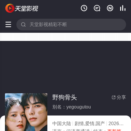






野狗骨头
分享

别名：yegougutou
中国大陆
剧情,爱情,国产
2026
9.0