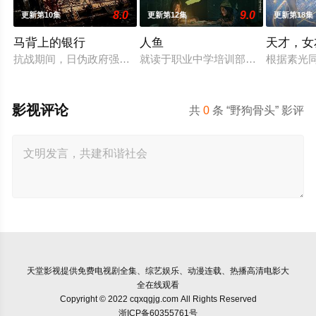
8.0
9.0
更新第10集
更新第12集
更新第18集
马背上的银行
人鱼
天才，女
抗战期间，日伪政府强行推广、使用由“中国准备银行”发行的伪
就读于职业中学培训部的花季女生苏
根据素光
影视评论
共
0
条 “野狗骨头” 影评
天堂影视
提供免费电视剧全集、综艺娱乐、动漫连载、热播高清电影大
全在线观看
Copyright © 2022 cqxqgjg.com All Rights Reserved
浙ICP备60355761号