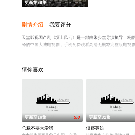
更新第38集
剧情介绍
我要评分
天堂影视国产剧《塬上风云》是一部由朱少杰导演执导，杨皓宇,
绎的中国大陆电视剧，手机免费观看高清无删减完整版电视
等平台了解。
猜你喜欢
更新至16集
5.0
更新至32集
总裁不要太爱我
侦察英雄