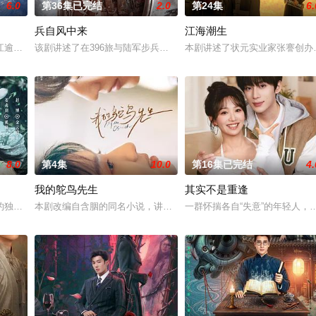
6.0
第36集已完结
2.0
第24集
6.
兵自风中来
江海潮生
惨遭满门流放，楚父以死鸣冤。楚家大小姐楚梓鸢带着滔天恨意，在屠刀落地的
江逾白长大以后，林知夏忽然对他说：“江逾白，我喜欢你，哲学和生物学意义
该剧讲述了在396旅与陆军步兵学院联合举办的小型军事演习中，郭
本剧讲述了状元实业家张謇创办
8.0
第4集
10.0
第16集已完结
4.
我的鸵鸟先生
其实不是重逢
具流血的新娘纸人卷入了一场跨越十年的惊天阴谋。这纸人身上，竟贴着父亲消
的独家连载漫画《吾凰在上》。现代少女奚圆（姜贞羽 饰）因意外踏入玄机界
本剧改编自含胭的同名小说，讲述了邻家女孩庞倩（苏晓彤 饰）与童
一群怀揣各自“失意”的年轻人