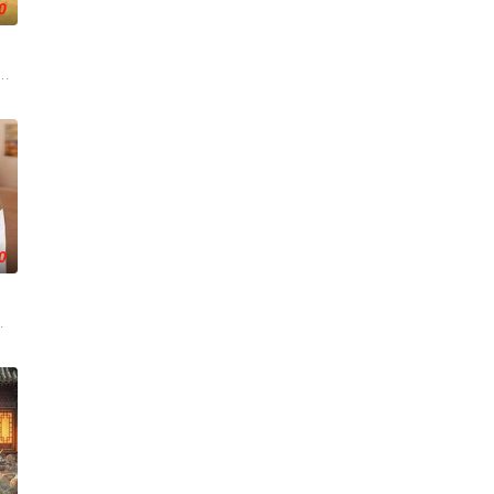
0
瞬间，灵魂跨
上的喜欢。”那个夜晚，他脸颊微热，还听见自己加
子剑因不满演习流于形式，假传指令要求真打实抗，虽引发哗然，却获赏识调任3
大生企业，实业报国的故事。甲午战争后，国家蒙羞，张謇虽高中状元，却渴
0
失前的绝命符箓
，继而卷入虎云国内乱的漩涡，身陷重重危机，而在
年时因一场意外落下身体残缺的少年顾铭夕（何洛洛 饰）的成长印记与深深联
，在沿海小城南安相遇相知，他们决心各展所长创办旅行社。他们以当地的特色