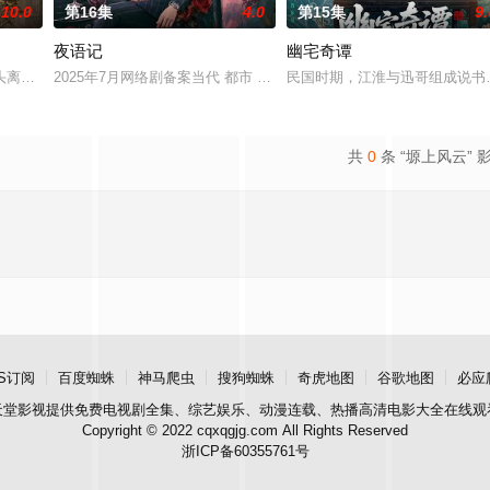
10.0
第16集
4.0
第15集
9.
夜语记
幽宅奇谭
鉴定技术的支持下，通过摸排、勘查等传统刑侦手段，接连破获数起重案要案的艰
头离奇失窃，戏班主横尸戏台，将冷血少帅许又安与昆曲名伶荣筱楠推向不死不
2025年7月网络剧备案当代 都市 海南越酷文化传媒有限公司
民国时期，江淮与迅哥组成说书
共
0
条 “塬上风云” 
S订阅
百度蜘蛛
神马爬虫
搜狗蜘蛛
奇虎地图
谷歌地图
必应
天堂影视
提供免费电视剧全集、综艺娱乐、动漫连载、热播高清电影大全在线观
Copyright © 2022 cqxqgjg.com All Rights Reserved
浙ICP备60355761号