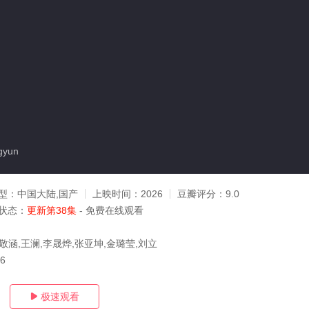
gyun
型：
中国大陆,国产
上映时间：
2026
豆瓣评分：
9.0
状态：
更新第38集
- 免费在线观看
敬涵,王澜,李晟烨,张亚坤,金璐莹,刘立
26
极速观看
