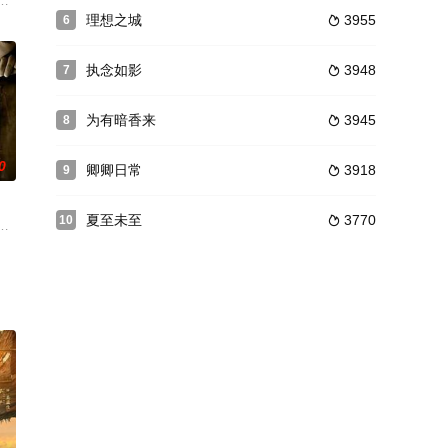
又傲娇，而且爱
营救了被敌人渗透分队抓走的文工队员，深入敌后捕
楼。在那里，永远有一位国色天香的大美女玉芝正在等着他的到来，不巧的是，
教练于枫找到昔日跳水界的“明日之星”江白龙；曾是泰国跳水运动员的留学生
理想之城
3955
6

执念如影
3948
7

为有暗香来
3945
8

0
卿卿日常
3918
9

夏至未至
3770
10

特点，每集均有
位故事主人公，在改革开放的“实验场”上实
为营，利用一切手段接近复仇目标，却落入情感与记忆的陷阱。许舒贝在复仇过
》改编而成。清咸丰年间，京城琉璃厂的百年南纸店松竹斋因质优货全而为文人墨