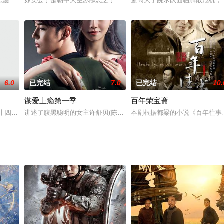
庭深表面上冷酷无情，处处管束，宝儿好不烦恼，却渐渐发现他外冷内热，闷骚
志愿军某师侦察科长梁辰带领师侦察连完成了多次看似不可能完成的任务，他们
苏安公子是朝中大臣苏献忠之子，是位纨绔子弟，经常流连于香桥酒
鹭岛大学跳水队面临解散危机，
6.0
已完结
7.0
已完结
10.
谋爱上瘾第一季
百年荣宝斋
定的时长，家庭幽默录像式的小情节短剧，无固定演员固定角色具有鲜明的网络
在这三十四年的伟大历史变革期间，以四个家庭马、吴、柳、田等为主要代表的十六
讲述了腹黑聪明的女主许舒贝(陈艳茜饰)为了报双亲逝去之仇，步步
本剧根据都梁的小说《百年往事