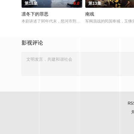
第18集
9.0
第13集
凛冬下的罪恶
南戏
本剧讲述了90年代末，怒河市刑侦支队在无普及监控、无DNA
军阀混战的民国奉城，玉佛
影视评论
RS