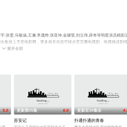
张雯,马敬涵,王澜,李晟烨,张亚坤,金璐莹,刘立伟,薛奇等明星演员精彩
剧全集就上天堂电影网，更多相关信息可移步至豆瓣电视剧、电视猫或剧
展开全部

5.0
更新第05集
6.0
更新至30集全
4.
苏安记
扑通扑通的青春