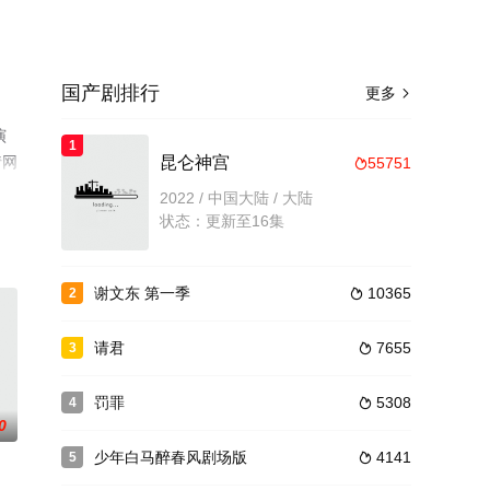
国产剧排行
更多

演
1
情网
昆仑神宫
55751

2022 / 中国大陆 / 大陆
状态：更新至16集
谢文东 第一季
10365
2

请君
7655
3

罚罪
5308
4

0
少年白马醉春风剧场版
4141
5
