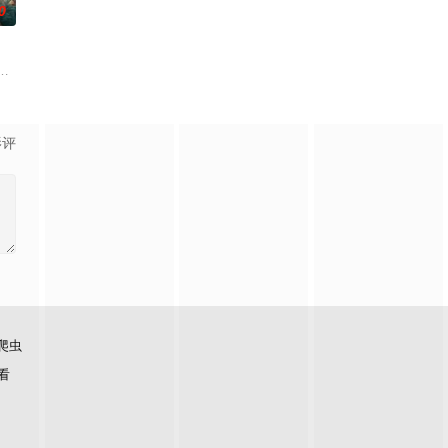
0
难过程。案
休的对立绝境。而他们不知，对方正是自己苦寻多年
班子，偶遇“白天人住屋，晚上鬼占房”的阴阳宅，江淮被掳走配“阴婚”。他与
影评
爬虫
看