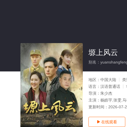
塬上风云
别名：yuanshangfen
地区：
中国大陆
类
语言：
汉语普通话
导演：
朱少杰
主演：
杨皓宇,张雯,马
更新时间：
2026-07-
在线观看
