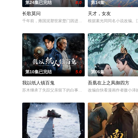
第24集已完结
8.0
第14集
长歌莫问
天才，女友
千年前，雍国泥塑世家楚门因进贡的“十二生肖”离奇流血炸裂，
根据素光同同名小说改编。
第10集已完结
5.0
第06集
我以纸人镇百鬼
吾凰在上之凤御四方
苏木继承了失踪父亲留下的白事馆，本想低调扎纸维生，却因一
改编自快看漫画作者嗷小泽