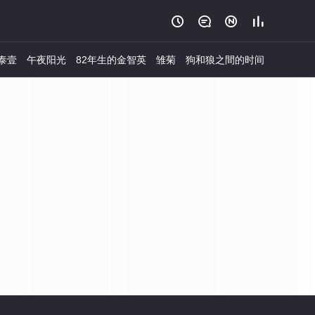




泰壹
午夜阳光
82年生的金智英
雏菊
狗和狼之間的时间