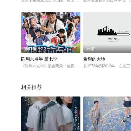
女大学生顾宝儿父母出国，在没有血缘的四叔陆庭深家寄宿。陆
故事发生在抗美援朝中期。
第01集
6.0
完结
陈翔六点半 第七季
希望的大地
《陈翔六点半》是全网第一创意爆笑迷你剧，有灵活的场景和固
从1978年到2012年，
相关推荐