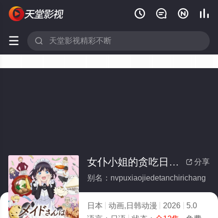






女仆小姐的贪吃日常(全集)
分享

别名：nvpuxiaojiedetanchirichang
日本
动画,日韩动漫
2026
5.0