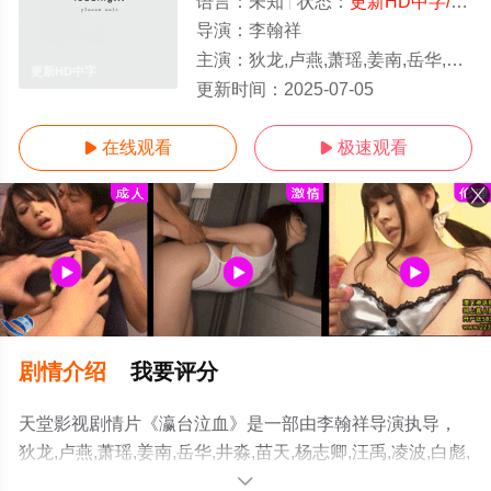
语言：
未知
状态：
更新HD中字/高清
导演：
李翰祥
主演：
狄龙,卢燕,萧瑶,姜南,岳华,井淼,苗天,杨志卿,汪禹,
更新HD中字
更新时间：
2025-07-05
在线观看
极速观看


剧情介绍
我要评分
天堂影视剧情片《瀛台泣血》是一部由李翰祥导演执导，
狄龙,卢燕,萧瑶,姜南,岳华,井淼,苗天,杨志卿,汪禹,凌波,白彪,
吴孟达,王憾尘,江毅,陈萍,金天柱,张石庵,顧占熊,林源,胡茵
