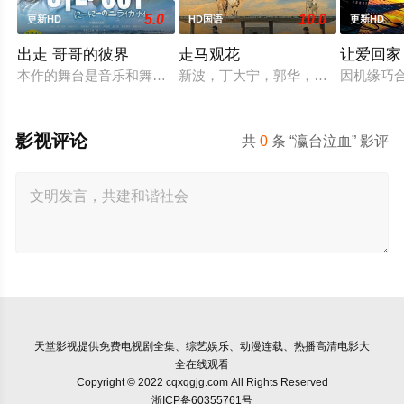
5.0
10.0
更新HD
HD国语
更新HD
出走 哥哥的彼界
走马观花
让爱回家
本作的舞台是音乐和舞蹈融入生活的冲绳。与母亲朱音、妹妹舞
新波，丁大宁，郭华，程一木他们毕
因机缘巧
影视评论
共
0
条 “瀛台泣血” 影评
天堂影视
提供免费电视剧全集、综艺娱乐、动漫连载、热播高清电影大
全在线观看
Copyright © 2022 cqxqgjg.com All Rights Reserved
浙ICP备60355761号