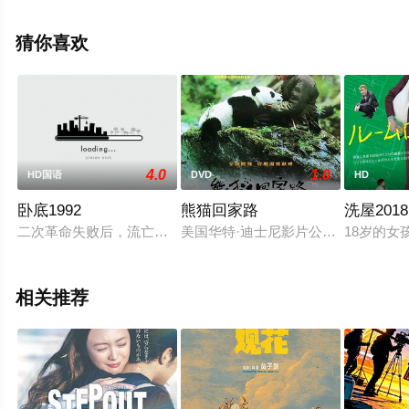
茵,詹森,刘慧玲,卢苇,卢海鹏,凌云,欧阳莎菲,王清河,王侠,沈
劳等明星演员精彩演绎的中国香港电影，手机免费观看高
猜你喜欢
清无删减完整版电影大全就上天堂电影网，更多相关信息
可移步至豆瓣电影、电视猫或剧情网等平台了解。
4.0
1.0
HD国语
DVD
HD
卧底1992
熊猫回家路
洗屋2018
二次革命失败后，流亡在日本的孙中山先生组建中华革命党，并
美国华特·迪士尼影片公司发行《熊
18岁的
相关推荐