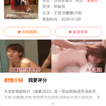
语言：
汉语普通话
状态：
更新HD/高清
导演：
郭振强
主演：
王智,孙麒鹏,闫歌
更新HD
更新时间：
2026-07-09
在线观看
极速观看


剧情介绍
我要评分
天堂影视剧情片《婚事2023》是一部由郭振强导演执导，
王智,孙麒鹏,闫歌等明星演员精彩演绎的中国大陆电影，手
机免费观看高清无删减完整版电影大全就上天堂电影网，
