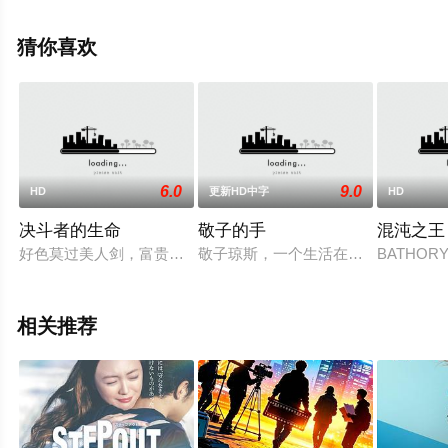
更多相关信息可移步至豆瓣电影、电视猫或剧情网等平台
了解。
猜你喜欢
6.0
9.0
HD
更新HD中字
HD
决斗者的生命
敬子的手
混沌之王
好色莫过美人剑，富贵王侯黄金殿。 闪电不及方可贵，燕子无双
敬子琼斯，一个生活在纽约东河边古
BATHOR
相关推荐