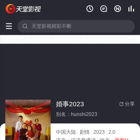






婚事2023
分享

别名：hunshi2023
中国大陆
剧情
2023
2.0