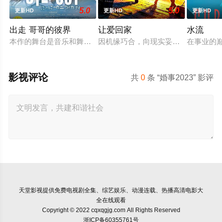
5.0
5.0
更新HD
更新HD
更新HD
出走 哥哥的彼界
让爱回家
水流
本作的舞台是音乐和舞蹈融入生活的冲绳。与母亲朱音、妹妹舞
因机缘巧合，向现实妥协的导演朱达
在事业的
影视评论
共
0
条 “婚事2023” 影评
天堂影视
提供免费电视剧全集、综艺娱乐、动漫连载、热播高清电影大
全在线观看
Copyright © 2022 cqxqgjg.com All Rights Reserved
浙ICP备60355761号