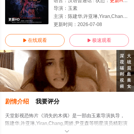
语言：
汉语普通话
状态：
更新HD/高清
导演：
玉素
主演：
陈建华,许亚琳,Yiran,Chang,周娇,尹亚森
更新HD
更新时间：
2026-07-08
在线观看
极速观看


剧情介绍
我要评分
天堂影视恐怖片《消失的木偶》是一部由玉素导演执导，
陈建华,许亚琳,Yiran,Chang,周娇,尹亚森等明星演员精彩演
绎的中国大陆电影，手机免费观看高清无删减完整版电影
