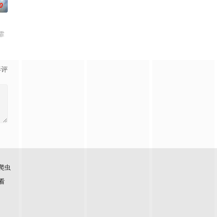
0
霏
影评
爬虫
看