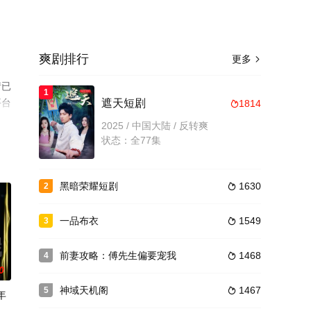
爽剧排行
更多

情已
1
平台
遮天短剧
1814

2025 / 中国大陆 / 反转爽
状态：全77集
黑暗荣耀短剧
1630
2

一品布衣
1549
3

前妻攻略：傅先生偏要宠我
1468
4

0
神域天机阁
1467
5

年