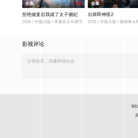
全集
9.0
全集
拒绝做妾后我成了太子侧妃
出狱即神医2
2026 / 中国大陆 / 李俊辰＆马珺珂
2026 / 中国大陆 / 陈柄希
影视评论
RS