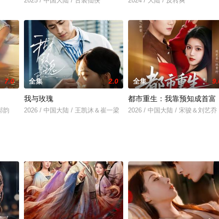
2025 / 中国大陆 / 古装仙侠
2024 / 大陆 / 反转爽
7.0
全集
2.0
全集
9.
了
我与玫瑰
都市重生：我靠预知成首富
＆郝韵
2026 / 中国大陆 / 王凯沐＆崔一梁
2026 / 中国大陆 / 宋骏＆刘艺乔