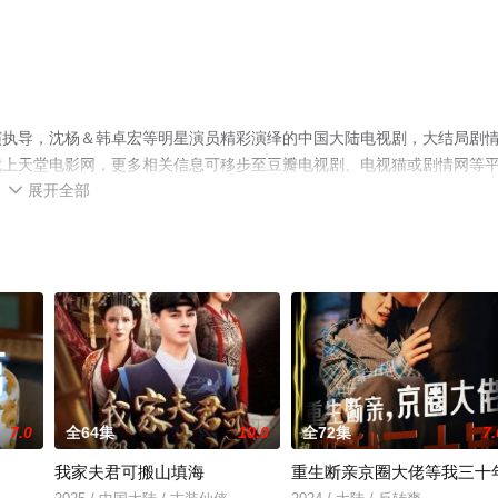
演执导，沈杨＆韩卓宏等明星演员精彩演绎的中国大陆电视剧，大结局剧
就上天堂电影网，更多相关信息可移步至豆瓣电视剧、电视猫或剧情网等
展开全部

7.0
全64集
10.0
全72集
7.
我家夫君可搬山填海
重生断亲京圈大佬等我三十