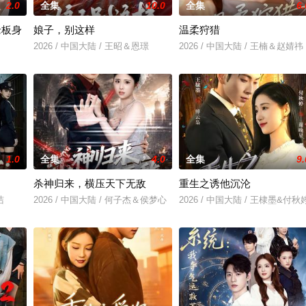
2.0
全集
10.0
全集
6.
老板身
娘子，别这样
温柔狩猎
2026 / 中国大陆 / 王昭＆恩璟
2026 / 中国大陆 / 王楠＆赵婧祎
＆刘亚倩
1.0
全集
4.0
全集
9.
杀神归来，横压天下无敌
重生之诱他沉沦
洁
2026 / 中国大陆 / 何子杰＆侯梦心
2026 / 中国大陆 / 王棣墨&付秋