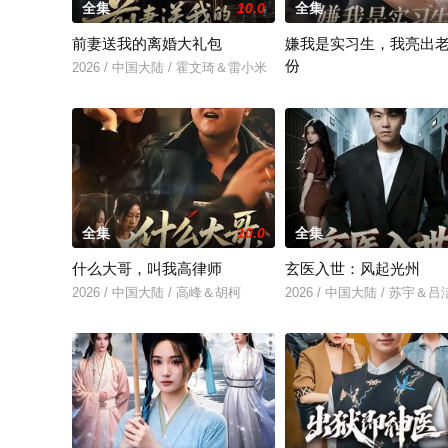
全集
10.0
全集
前妻送我的离婚大礼包
嫌我是实习生，我亮出
份
2026 / 中国大陆 / 霍文琦＆雷小米
2026 / 中国大陆 / 沈鸿运
全集
10.0
全集
什么大哥，叫我高律师
玄医入世：风起光州
2026 / 中国大陆 / 高峰＆胡柯
2026 / 中国大陆 / 苏宇＆吕