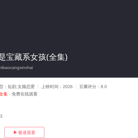
是宝藏系女孩(全集)
ibaocangxinvhai
型：
短剧,女频恋爱
上映时间：
2026
豆瓣评分：
8.0
全集
- 免费在线观看
03
极速观看
