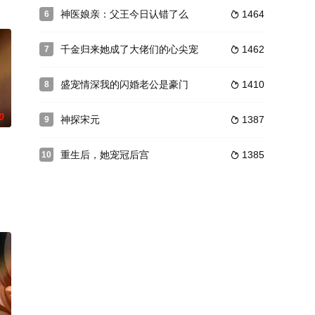
神医娘亲：父王今日认错了么
1464
6

千金归来她成了大佬们的心尖宠
1462
7

盛宠情深我的闪婚老公是豪门
1410
8

0
神探宋元
1387
9

重生后，她宠冠后宫
1385
10
