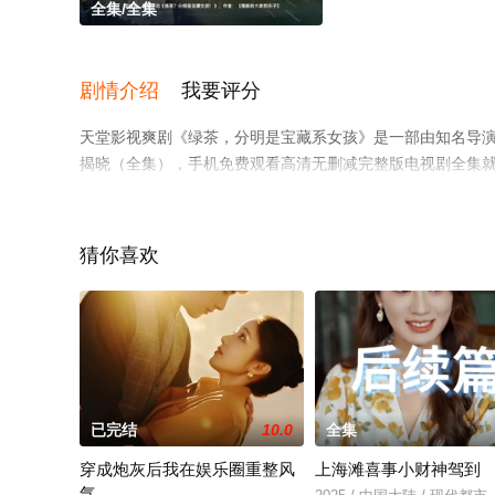
全集/全集
剧情介绍
我要评分
天堂影视爽剧《绿茶，分明是宝藏系女孩》是一部由知名导
揭晓（全集），手机免费观看高清无删减完整版电视剧全集
了解。
猜你喜欢
已完结
10.0
全集
穿成炮灰后我在娱乐圈重整风
上海滩喜事小财神驾到
气