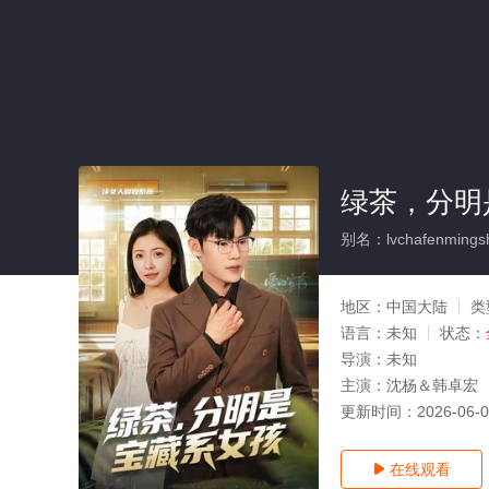
绿茶，分明
别名：lvchafenmingsh
地区：
中国大陆
类
语言：
未知
状态：
导演：
未知
主演：
沈杨＆韩卓宏
更新时间：
2026-06-
在线观看
