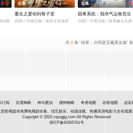
10.0
全集
1.0
全集
1.
重生之爱你到骨子里
因果系统：我夺气运救苍生
＆周沁桐
2026 / 中国大陆 / 谢杰＆肖涵语
2026 / 中国大陆 / 陈景赫＆吕彦
共
0
条 “绿茶，分明是宝藏系女孩” 
S订阅
百度蜘蛛
神马爬虫
搜狗蜘蛛
奇虎地图
谷歌地图
必应
天堂影视
提供免费电视剧全集、综艺娱乐、动漫连载、热播高清电影大全在线观
Copyright © 2022 cqxqgjg.com All Rights Reserved
浙ICP备60355761号