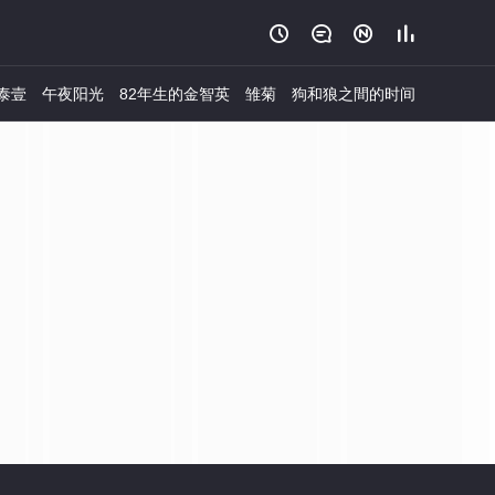




泰壹
午夜阳光
82年生的金智英
雏菊
狗和狼之間的时间