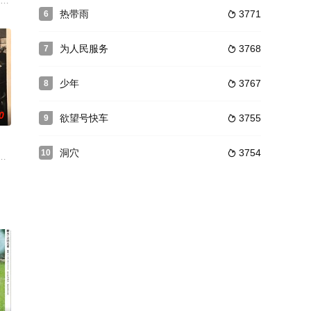
到香港的小玲
谊迈向浪漫纯洁的爱情，最终携手步入了婚姻的殿堂
查，被架空职权，加上家庭的变故，他的精神状态每况愈下，但他坚信局面很快
之家，从小生活优裕，然而父亲一次投资失败导致家道中落，贺新与母亲从此受
热带雨
3771
6

为人民服务
3768
7

少年
3767
8

0
欲望号快车
3755
9

洞穴
3754
10

大，四人宛如兄弟姐妹，David与
国波(贾宗超饰) 四人突然不约而同离开工作岗位，换上他们绝少穿着的黑色西装
了李鐵和紅線女自《人海萬花筒》（1950）後的首度正式合作，李鐵擅拍女性