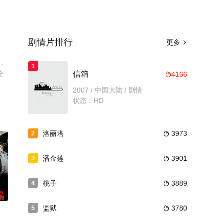
剧情片排行
更多

,
1
全
信箱
4166

2007 / 中国大陆 / 剧情
状态：HD
洛丽塔
3973
2

潘金莲
3901
3

桃子
3889
4

0
监狱
3780
5
