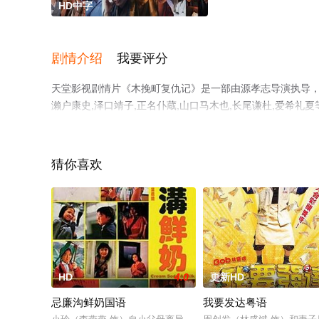
HD中字
剧情介绍
我要评分
天堂影视剧情片《木挽町复仇记》是一部由源孝志导演执导，渡边
濑户康史,泽口靖子,正名仆蔵,山口马木也,长尾谦杜,爱希
就上天堂电影网，更多相关信息可移步至豆瓣电影、电视猫
猜你喜欢
HD
4.0
更新HD
忌廉沟鲜奶国语
我要发达粤语