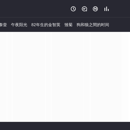




泰壹
午夜阳光
82年生的金智英
雏菊
狗和狼之間的时间