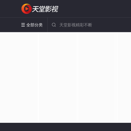
全部分类

