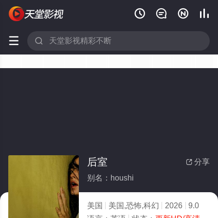






后室
分享

别名：houshi
美国
美国,恐怖,科幻
2026
9.0