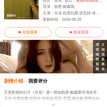
语言：
英语
状态：
更新HD/高清
- 免费在线观看
导演：
凯恩·帕森斯
主演：
马克·杜普拉斯,切瓦特·埃加福,阿万·乔贾,谢拉赫·霍斯
更新HD
更新时间：
2026-06-28
在线观看
极速观看


剧情介绍
我要评分
天堂影视科幻片《后室》是一部由凯恩·帕森斯导演执导，
马克·杜普拉斯,切瓦特·埃加福,阿万·乔贾,谢拉赫·霍斯达尔,
托比·哈格雷夫,雷娜特·赖因斯夫,卢基塔·麦克斯韦尔,芬恩·
