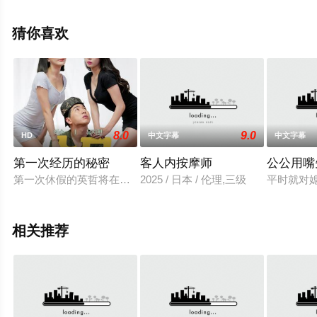
手机免费观看高清无删减完整版电影大全就上天堂电影
网，更多相关信息可移步至豆瓣电影、电视猫或剧情网等
猜你喜欢
平台了解。
8.0
9.0
HD
中文字幕
中文字幕
第一次经历的秘密
客人内按摩师
公公用嘴
第一次休假的英哲将在回大学之前在姑姑家住几天。作为寡妇生活
2025 / 日本 / 伦理,三级
平时就对
相关推荐