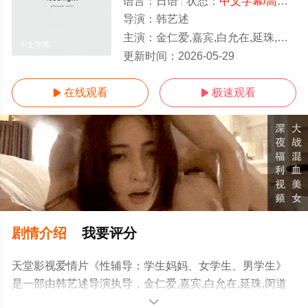
语言：
日语
状态：
中文字幕/高清
- 
导演：
韩艺述
主演：
金仁爱,嘉宾,白允在,延珠,闵道允,申俊贤,姜民宇,尹康
中文字幕
更新时间：
2026-05-29
在线观看
极速观看


剧情介绍
我要评分
天堂影视爱情片《性辅导：学生妈妈、女学生、男学生》
是一部由韩艺述导演执导，金仁爱,嘉宾,白允在,延珠,闵道
允,申俊贤,姜民宇,尹康善等明星演员精彩演绎的日本电影，
