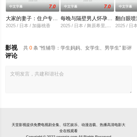
7.0
7.0
中文字幕
中文字幕
中文字幕
大家的妻子：住户专用洞口
每晚与隔壁男人怀孕性爱
翻白眼喷
2025 / 日本 / 加藤桃香
2025 / 日本 / 舞原希里,佐川金二
2025 / 
影视
共
0
条 “性辅导：学生妈妈、女学生、男学生” 影评
评论
天堂影视
提供免费电视剧全集、综艺娱乐、动漫连载、热播高清电影大
全在线观看
Copyright © 2022 cqxqgjg.com All Rights Reserved