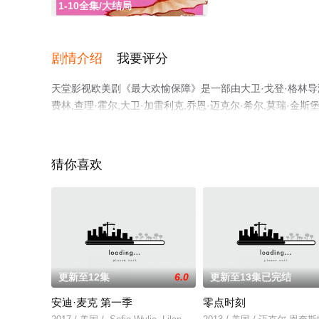
1-10全集/大结局
剧情介绍
我要评分
天堂影视欧美剧《最大欢愉保障》是一部由大卫·戈登·格林导演执
费林,查理·霍尔,大卫·加雷利克,乔恩·迈克尔·希尔,莫瑞·金斯堡
昂,Ani·Balan,Jianna·Platon,Nola·Wallace,Kiarra·
大结局剧情已揭晓（1-10全集），手机免费观看高清无删
视猫或剧情网等平台了解。
猜你喜欢
更新至12集
6.0
更新至13集已完结
安迪·麦克 第一季
零点时刻