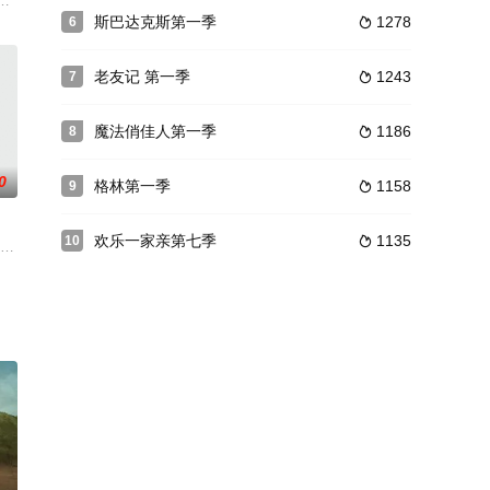
sh
在清理犯罪现场的时候遇到各路奇葩，通过一种黑色幽默的叙述风格影射了许
斯巴达克斯第一季
1278
6

老友记 第一季
1243
7

魔法俏佳人第一季
1186
8

0
格林第一季
1158
9

欢乐一家亲第七季
1135
10

超有性格，但不太走运的变装皇后。为了弥补最近被偷的积蓄，她开着一辆上世