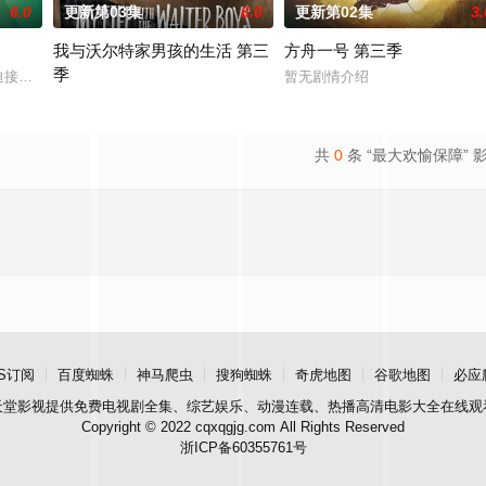
6.0
更新第03集
8.0
更新第02集
3.
我与沃尔特家男孩的生活 第三
方舟一号 第三季
季
欢迎且意义重大的题材之一，私家侦探故事。第二季迎来洛杉矶标志性私家侦探
chols在被迫接受“净化”后幸存下来，但记忆却已丧失，而地堡正从叛乱中恢复，并面
暂无剧情介绍
Ahead of the arrival of Season 2, Netflix has renewed My Life with t
共
0
条 “最大欢愉保障” 
S订阅
百度蜘蛛
神马爬虫
搜狗蜘蛛
奇虎地图
谷歌地图
必应
天堂影视
提供免费电视剧全集、综艺娱乐、动漫连载、热播高清电影大全在线观
Copyright © 2022 cqxqgjg.com All Rights Reserved
浙ICP备60355761号