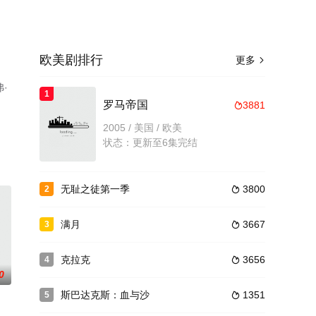
欧美剧排行
更多

·
1
罗马帝国
3881

，
2005 / 美国 / 欧美
电
状态：更新至6集完结
无耻之徒第一季
3800
2

满月
3667
3

克拉克
3656
4

0
斯巴达克斯：血与沙
1351
5
