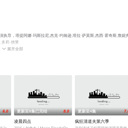
导，塔提阿娜·玛斯拉尼,杰克·约翰逊,塔拉·萨莫斯,杰西·霍奇斯,詹妮弗
,多莉·德莱
展开全部
Hamagami·Goldberg,Jeena·Platon,Remy·Aube等明星演员精彩演绎的美国电视剧

减完整版电视剧全集就上天堂电影网，更多相关信息可移步至豆瓣电视剧、
6.0
更新至8集已完结
8.0
更新至4集
7.
凌晨四点
疯狂清道夫第六季