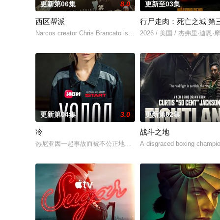
更新第06集
8.0
更新至03集
西区帮派
行尸走肉：死亡之城 第
Narcos creator Chris Brancato is developing a Peaky Blinders-st
2026 / 美国 / 杰弗里·迪恩
更新第04集
3.0
更新第02集
冷
战斗之地
热尼亚因一起事故而被不公正地监禁，她的丈夫和6岁的女儿在事故
A disgraced boxing champion