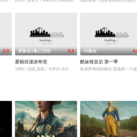
acinda,Barrett
2016 / 加拿大 / Mazin,ElsadigDaniel,MaslanyMichelle,MylettLola,Ta
该剧讲述了犯罪现场清理员黒箜
2.0
更新至2集已完结
5.0
10集全
4.
爱丽丝漫游奇境
酷妹辣皇后 第一季
1949 / 法国,英国 / 卡罗尔·马什斯蒂芬·默里帕梅拉·布朗
鲁保罗饰演的鲁比·雷德是一个