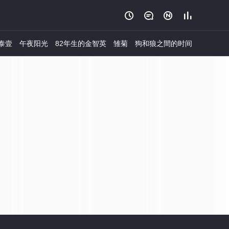




泰壹
午夜阳光
82年生的金智英
雏菊
狗和狼之間的时间