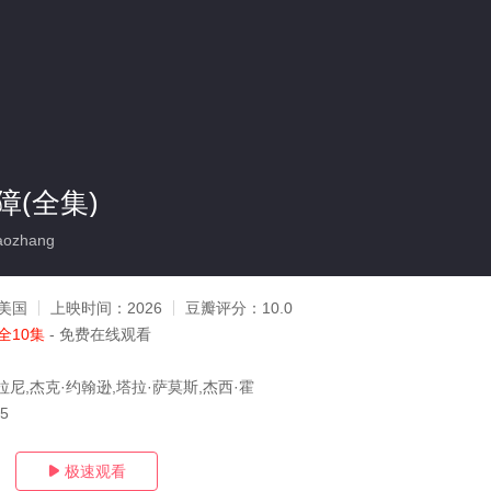
(全集)
ozhang
美国
上映时间：
2026
豆瓣评分：
10.0
全10集
- 免费在线观看
尼,杰克·约翰逊,塔拉·萨莫斯,杰西·霍
15
极速观看
