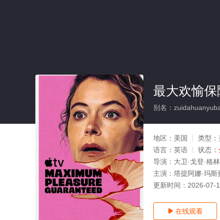
最大欢愉保障
别名：zuidahuanyuba
地区：
美国
类型：
语言：
英语
状态：
导演：
大卫·戈登·格林
主演：
塔提阿娜·玛斯拉
更新时间：
2026-07-
在线观看
