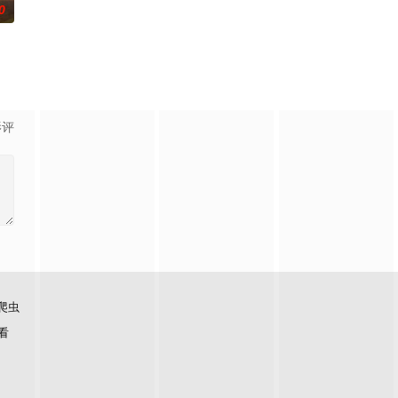
0
兼电影鉴赏家约
临着新的危险威胁。过去，记者H
he
影评
爬虫
看