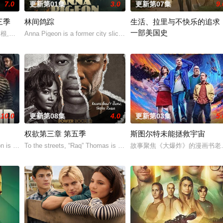
7.0
更新第01集
3.0
更新第07集
9.
三季
林间鸽踪
生活、拉里与不快乐的追求
一部美国史
yle ser
·摩根,劳伦·科汉
Anna Pigeon is a former city slicker who became a park ranger after
作为美国建国250周年的献礼
10.0
更新第08集
4.0
更新第03集
5.
权欲第三章 第五季
斯图尔特未能拯救宇宙
中死亡。这起事故的真正罪魁祸首是富家子弟，他们强大的父母“帮助”法院做
 is released from prison and returns to Lon
To the streets, “Raq” Thomas is cold, hard and fierce — a successfu
故事聚焦《大爆炸》的漫画书老板