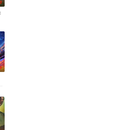
0
：
 a
，该剧以拉里·大卫标志性的冷幽默与全即兴风格，通过情景喜剧形式荒诞地重新
0
出了“正确
l a
斯图尔特·布鲁姆，他弄坏了一个谢尔顿和莱纳德制造的设备，意外导致了多元宇