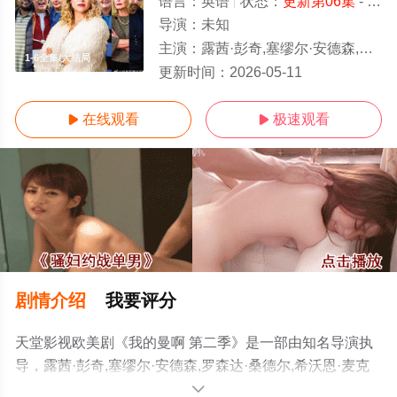
语言：
英语
状态：
更新第06集
- 免费在线观看
导演：
未知
主演：
露茜·彭奇,塞缪尔·安德森,罗森达·桑德尔,希沃恩·麦克
1-6全集/大结局
更新时间：
2026-05-11
在线观看
极速观看


剧情介绍
我要评分
天堂影视欧美剧《我的曼啊 第二季》是一部由知名导演执
导，露茜·彭奇,塞缪尔·安德森,罗森达·桑德尔,希沃恩·麦克
斯维尼,乔安娜·拉姆利,菲利帕·邓
