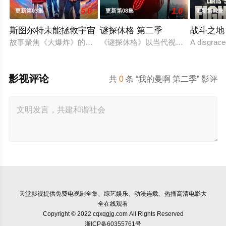
5.0
1.0
更新第03集
更新第08集
更新第02集
斯图尔特未能拯救宇宙
谜探休格 第二季
战斗之地
故事聚焦《大爆炸》的漫画书老板斯图尔特·布鲁姆，他弄坏了一个
《谜探休格》以当代视角重新演绎了
A disgrace
影视评论
共
0
条 “我的曼啊 第二季” 影评
天堂影视
提供免费电视剧全集、综艺娱乐、动漫连载、热播高清电影大
全在线观看
Copyright © 2022 cqxqgjg.com All Rights Reserved
浙ICP备60355761号