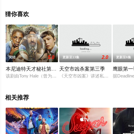
恩,Daniel·Charles·Doherty,Katie·Kitson等明星演员精彩演
绎的英国电视剧，大结局剧情已揭晓（1-6全集），手机免
猜你喜欢
费观看高清无删减完整版电视剧全集就上天堂电影网，更
多相关信息可移步至豆瓣电视剧、电视猫或剧情网等平台
了解。
5.0
2.0
完结
更新至13集
更新至6集
本尼迪特天才秘社第一季
天空市凶杀案第三季
鹰眼第一
该剧由Tony Hale（曾为《玩具总动员4》叉叉配音）和Kriste
《天空市凶案》讲述私人侦探Cassie 
据Deadl
相关推荐