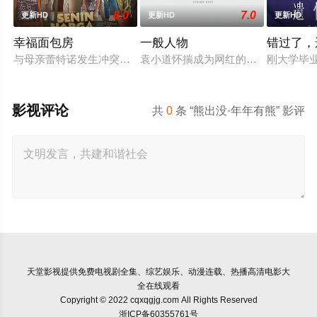
8.0
7.0
更新HD
更新HD
更新HD
幸福面包房
一般人物
错过了，
与母亲蕾特诺发生冲突后，穆蒂亚离家出走，决心证明自己的独
袁小道怀揣成为网红的梦想创作短视
刚大学毕
影视评论
共
0
条 “熊出没·年年有熊” 影评
天堂影视
提供免费电视剧全集、综艺娱乐、动漫连载、热播高清电影大
全在线观看
Copyright © 2022 cqxqgjg.com All Rights Reserved
浙ICP备60355761号