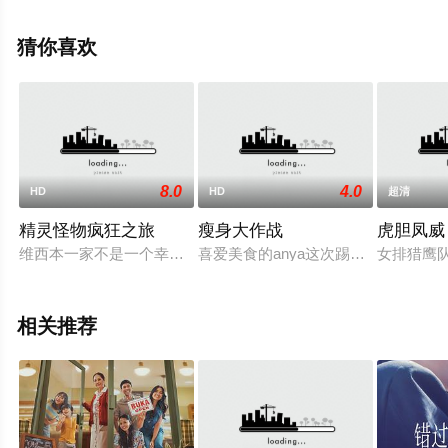
影网，更多相关信息可移步至豆瓣电影、电视猫或剧情网
等平台了解。
猜你喜欢
8.0
4.0
HD
HD
超清
精灵怪物疯狂之旅
瘦身大作战
虎胆凤威
维西本一家不是一个幸福的家庭。妈妈，埃玛，经营一家深受债
喜爱美食的anya这次踢到了铁板，
女排猎鹰
相关推荐