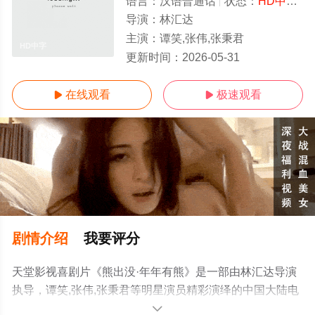
语言：
汉语普通话
状态：
HD中字/高清
导演：
林汇达
主演：
谭笑,张伟,张秉君
HD中字
更新时间：
2026-05-31
在线观看
极速观看


剧情介绍
我要评分
天堂影视喜剧片《熊出没·年年有熊》是一部由林汇达导演
执导，谭笑,张伟,张秉君等明星演员精彩演绎的中国大陆电
影，手机免费观看高清无删减完整版电影大全就上天堂电
