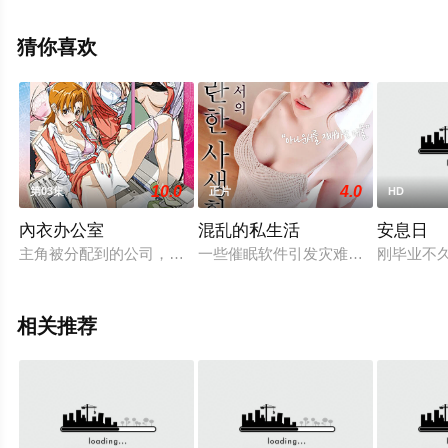
减完整版电影大全就上天堂电影网，更多相关信息可移步
至豆瓣电影、电视猫或剧情网等平台了解。
猜你喜欢
10.0
4.0
第03集
正片
HD
內衣办公室
混乱的私生活
安息日
主角被分配到的公司，是依仗着超群的营业能力和卓越的技术开
一些催眠软件引发灾难。让任何人看到画
刚毕业不
相关推荐