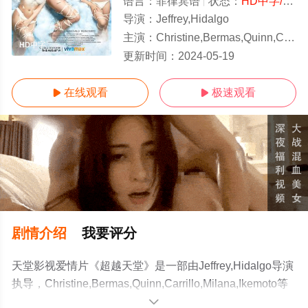
语言：
菲律宾语
状态：
HD中字/高清
导演：
Jeffrey,Hidalgo
主演：
Christine,Bermas,Quinn,Carri
HD中字
更新时间：
2024-05-19
在线观看
极速观看


剧情介绍
我要评分
天堂影视爱情片《超越天堂》是一部由Jeffrey,Hidalgo导演
执导，Christine,Bermas,Quinn,Carrillo,Milana,Ikemoto等
明星演员精彩演绎的菲律宾电影，手机免费观看高清无删
