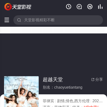






超越天堂
分享

别名：chaoyuetiantang
菲律宾
剧情,情色,西方伦理
2022
8