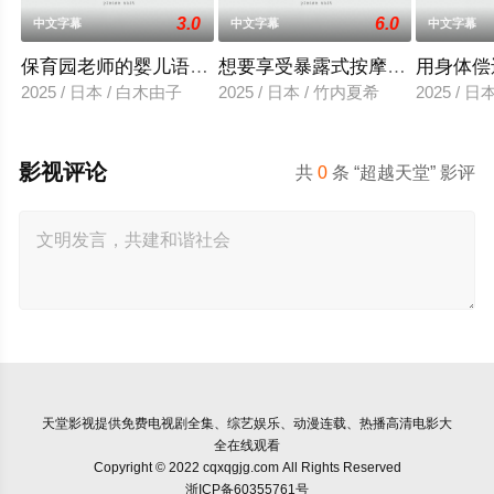
3.0
6.0
中文字幕
中文字幕
中文字幕
保育园老师的婴儿语让人超兴奋
想要享受暴露式按摩的已婚女子
用身体偿
2025 / 日本 / 白木由子
2025 / 日本 / 竹内夏希
2025 / 
影视评论
共
0
条 “超越天堂” 影评
天堂影视
提供免费电视剧全集、综艺娱乐、动漫连载、热播高清电影大
全在线观看
Copyright © 2022 cqxqgjg.com All Rights Reserved
浙ICP备60355761号